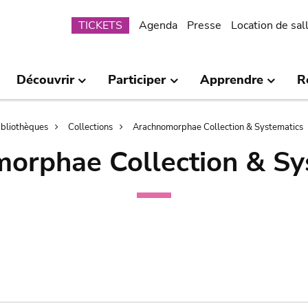
Submenu
TICKETS
Agenda
Presse
Location de sal
Découvrir
Participer
Apprendre
R
bibliothèques
Collections
Arachnomorphae Collection & Systematics
orphae Collection & Sy