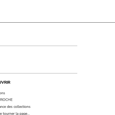
UVRIR
ions
 PROCHE
nce des collections
e tourner la page…