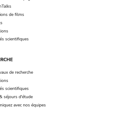
Talks
ions de films
ts
tions
és scientifiques
ERCHE
vaux de recherche
tions
és scientifiques
& séjours d'étude
iquez avec nos équipes