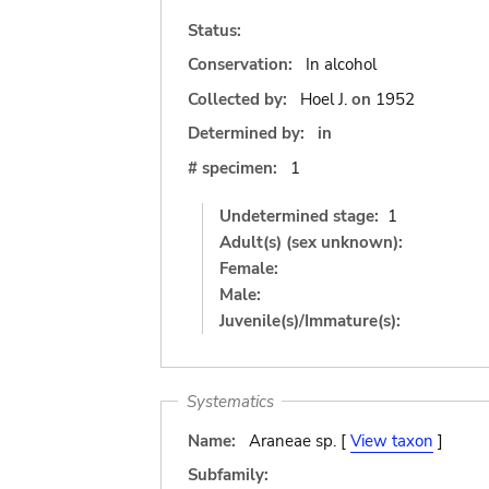
Status:
Conservation:
In alcohol
Collected by:
Hoel J.
on
1952
Determined by:
in
# specimen:
1
Undetermined stage:
1
Adult(s) (sex unknown):
Female:
Male:
Juvenile(s)/Immature(s):
Systematics
Name:
Araneae sp. [
View taxon
]
Subfamily: