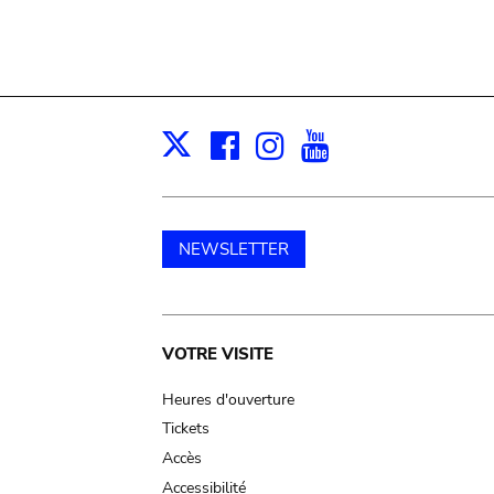
Facebook
Instagram
Youtube
Print
X
NEWSLETTER
Main
VOTRE VISITE
navigation
Heures d'ouverture
Tickets
Accès
Accessibilité