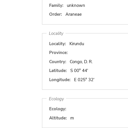
Family:
unknown
Order:
Araneae
Locality
Locality:
Kirundu
Province:
Country:
Congo, D. R.
Latitude:
S 00° 44'
Longitude:
E 025° 32'
Ecology
Ecology:
Altitude:
m