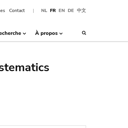
les
Contact
NL
FR
EN
DE
中文
echerche
À propos
Search
stematics