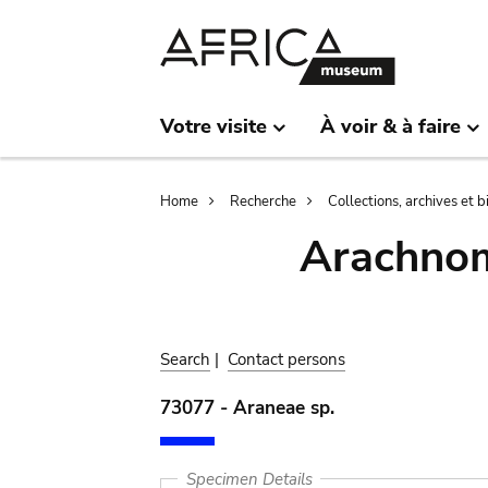
Skip
Skip
to
to
main
search
content
Votre visite
À voir & à faire
Breadcrumb
Home
Recherche
Collections, archives et 
Arachnom
Search
|
Contact persons
73077 - Araneae sp.
Specimen Details