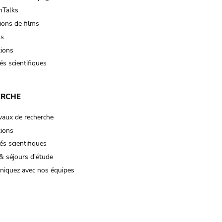
Talks
ions de films
ts
tions
és scientifiques
ERCHE
vaux de recherche
tions
és scientifiques
& séjours d'étude
iquez avec nos équipes