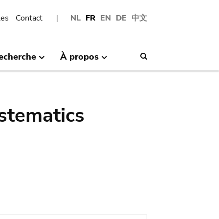
les
Contact
NL
FR
EN
DE
中文
echerche
À propos
Search
stematics