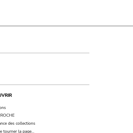
UVRIR
ions
 PROCHE
nce des collections
e tourner la page…