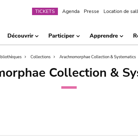
Submenu
TICKETS
Agenda
Presse
Location de sal
Découvrir
Participer
Apprendre
R
bibliothèques
Collections
Arachnomorphae Collection & Systematics
orphae Collection & Sy