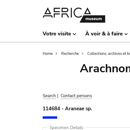
Skip
Skip
to
to
main
search
content
Votre visite
À voir & à faire
Breadcrumb
Home
Recherche
Collections, archives et 
Arachnom
Search
|
Contact persons
114684 - Araneae sp.
Specimen Details