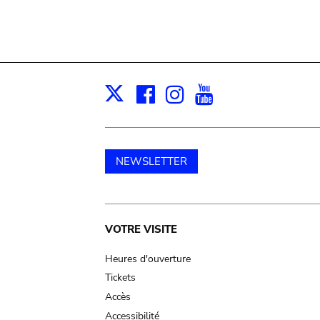
Facebook
Instagram
Youtube
Print
X
NEWSLETTER
Main
VOTRE VISITE
navigation
Heures d'ouverture
Tickets
Accès
Accessibilité