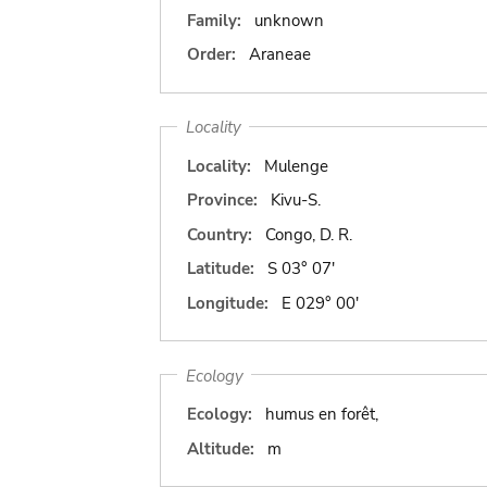
Family:
unknown
Order:
Araneae
Locality
Locality:
Mulenge
Province:
Kivu-S.
Country:
Congo, D. R.
Latitude:
S 03° 07'
Longitude:
E 029° 00'
Ecology
Ecology:
humus en forêt,
Altitude:
m