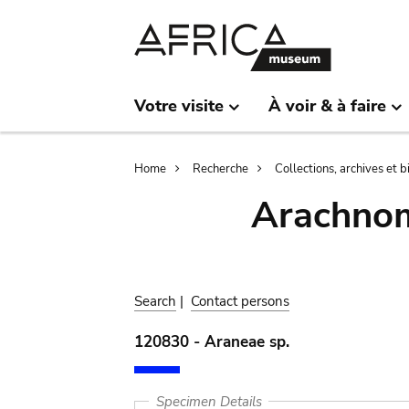
Skip
Skip
to
to
main
search
content
Votre visite
À voir & à faire
Breadcrumb
Home
Recherche
Collections, archives et 
Arachnom
Search
|
Contact persons
120830 - Araneae sp.
Specimen Details