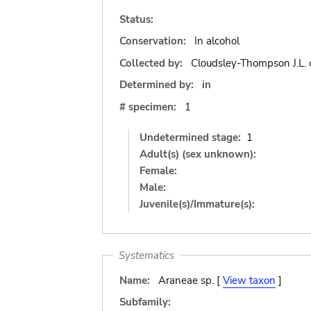
Status:
Conservation:
In alcohol
Collected by:
Cloudsley-Thompson J.L.
Determined by:
in
# specimen:
1
Undetermined stage:
1
Adult(s) (sex unknown):
Female:
Male:
Juvenile(s)/Immature(s):
Systematics
Name:
Araneae sp. [
View taxon
]
Subfamily: