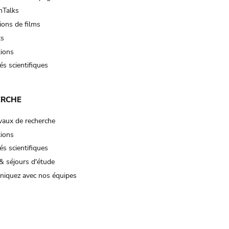
Talks
ions de films
ts
tions
és scientifiques
ERCHE
vaux de recherche
tions
és scientifiques
& séjours d'étude
iquez avec nos équipes