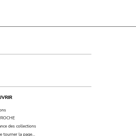
UVRIR
ions
 PROCHE
nce des collections
e tourner la page…