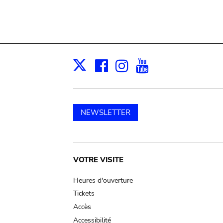
Facebook
Instagram
Youtube
Print
X
NEWSLETTER
Main
VOTRE VISITE
navigation
Heures d'ouverture
Tickets
Accès
Accessibilité