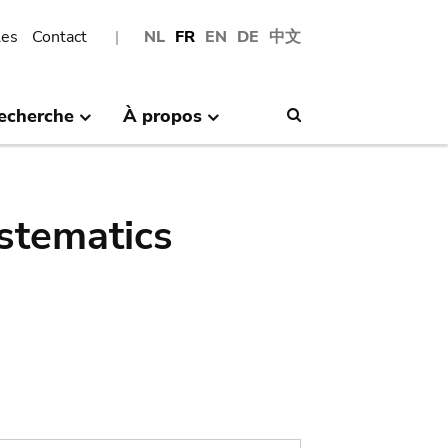
les
Contact
NL
FR
EN
DE
中文
echerche
À propos
Search
stematics