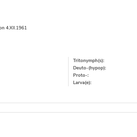
on
4.XII.1961
Tritonymph(s):
Deuto-(hypop):
Proto-:
Larva(e):