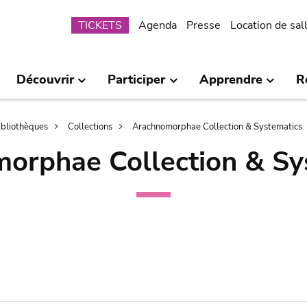
Submenu
TICKETS
Agenda
Presse
Location de sal
Découvrir
Participer
Apprendre
R
bibliothèques
Collections
Arachnomorphae Collection & Systematics
orphae Collection & Sy