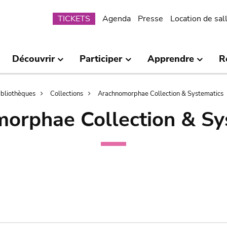
Submenu
TICKETS
Agenda
Presse
Location de sal
Découvrir
Participer
Apprendre
R
bibliothèques
Collections
Arachnomorphae Collection & Systematics
orphae Collection & Sy