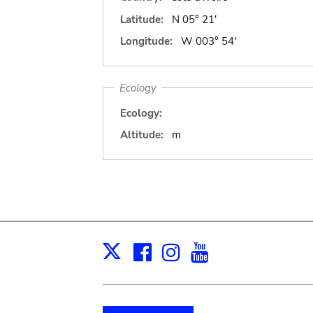
Latitude:
N 05° 21'
Longitude:
W 003° 54'
Ecology
Ecology:
Altitude:
m
Facebook
Instagram
Youtube
Print
X