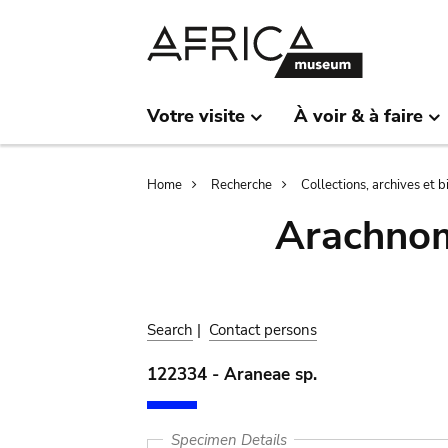
Skip
Skip
to
to
main
search
content
Votre visite
À voir & à faire
Breadcrumb
Home
Recherche
Collections, archives et 
Arachnom
Search
|
Contact persons
122334 - Araneae sp.
Specimen Details