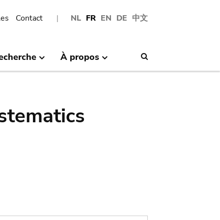
les
Contact
NL
FR
EN
DE
中文
echerche
À propos
Search
stematics