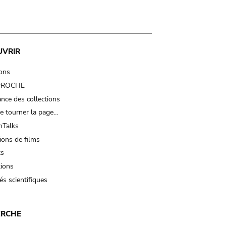
UVRIR
ions
 PROCHE
nce des collections
e tourner la page…
Talks
ions de films
ts
tions
és scientifiques
ERCHE