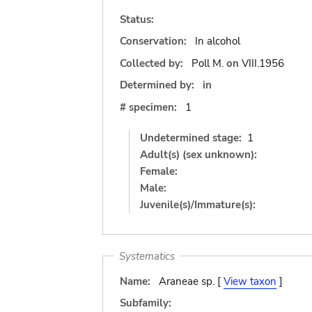
Status:
Conservation:
In alcohol
Collected by:
Poll M.
on
VIII.1956
Determined by:
in
# specimen:
1
Undetermined stage:
1
Adult(s) (sex unknown):
Female:
Male:
Juvenile(s)/Immature(s):
Systematics
Name:
Araneae sp. [
View taxon
]
Subfamily: