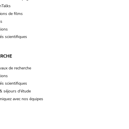
Talks
ions de films
ts
tions
és scientifiques
ERCHE
vaux de recherche
tions
és scientifiques
& séjours d'étude
iquez avec nos équipes