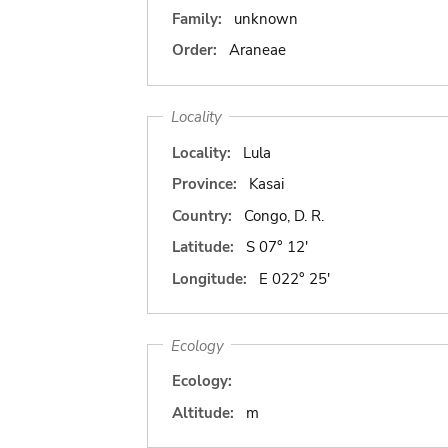
Family:
unknown
Order:
Araneae
Locality
Locality:
Lula
Province:
Kasai
Country:
Congo, D. R.
Latitude:
S 07° 12'
Longitude:
E 022° 25'
Ecology
Ecology:
Altitude:
m