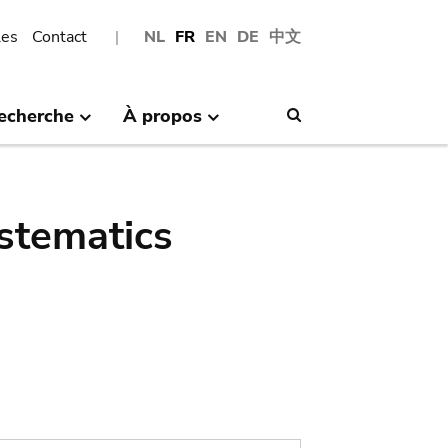
les
Contact
NL
FR
EN
DE
中文
echerche
À propos
Search
stematics