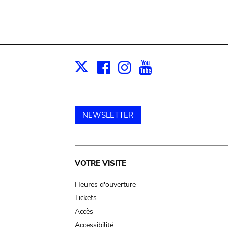
Facebook
Instagram
Youtube
Print
X
NEWSLETTER
Main
VOTRE VISITE
navigation
Heures d'ouverture
Tickets
Accès
Accessibilité