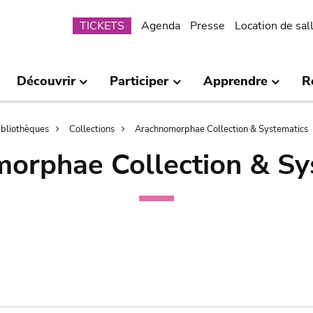
Submenu
TICKETS
Agenda
Presse
Location de sal
Découvrir
Participer
Apprendre
R
bibliothèques
Collections
Arachnomorphae Collection & Systematics
orphae Collection & Sy