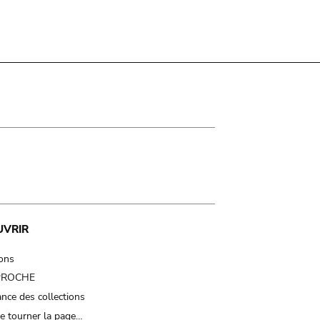
UVRIR
ions
 PROCHE
nce des collections
e tourner la page…