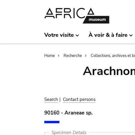
Skip
Skip
to
to
main
search
content
Votre visite
À voir & à faire
Breadcrumb
Home
Recherche
Collections, archives et 
Arachnom
Search
|
Contact persons
90160 - Araneae sp.
Specimen Details