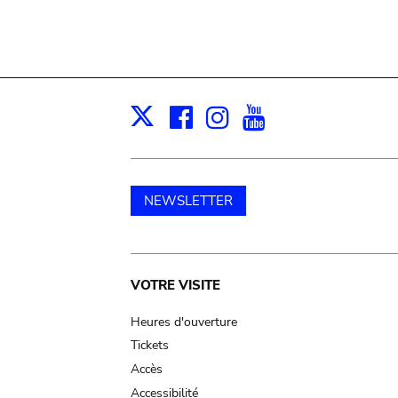
Facebook
Instagram
Youtube
Print
X
NEWSLETTER
Main
VOTRE VISITE
navigation
Heures d'ouverture
Tickets
Accès
Accessibilité