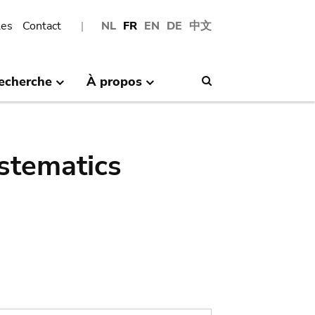
les
Contact
NL
FR
EN
DE
中文
echerche
À propos
Search
stematics