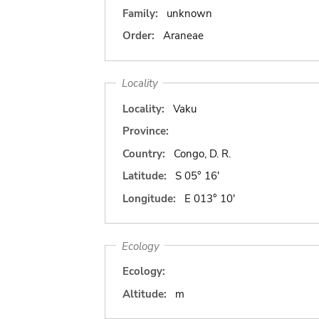
Family:
unknown
Order:
Araneae
Locality
Locality:
Vaku
Province:
Country:
Congo, D. R.
Latitude:
S 05° 16'
Longitude:
E 013° 10'
Ecology
Ecology:
Altitude:
m