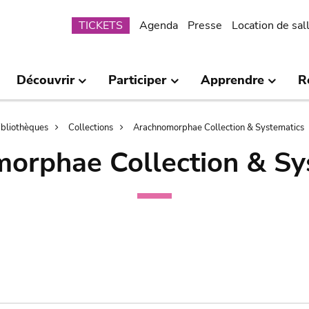
Submenu
TICKETS
Agenda
Presse
Location de sal
Découvrir
Participer
Apprendre
R
bibliothèques
Collections
Arachnomorphae Collection & Systematics
orphae Collection & Sy