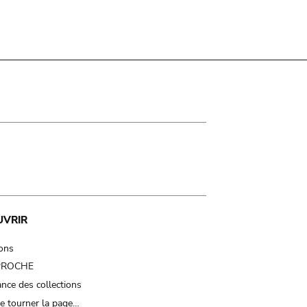
UVRIR
ions
 PROCHE
nce des collections
e tourner la page…