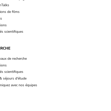
Talks
ions de films
ts
tions
és scientifiques
ERCHE
vaux de recherche
tions
és scientifiques
& séjours d'étude
iquez avec nos équipes