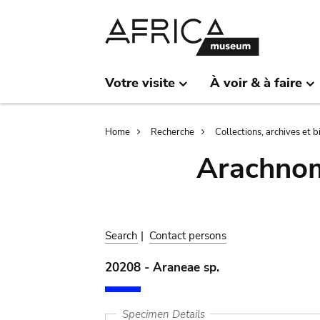
Skip
Skip
to
to
main
search
content
Votre visite
À voir & à faire
Breadcrumb
Home
Recherche
Collections, archives et 
Arachnom
Search
|
Contact persons
20208 - Araneae sp.
Specimen Details