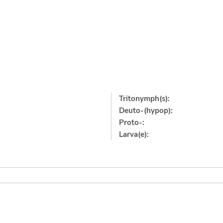
Tritonymph(s):
Deuto-(hypop):
Proto-:
Larva(e):