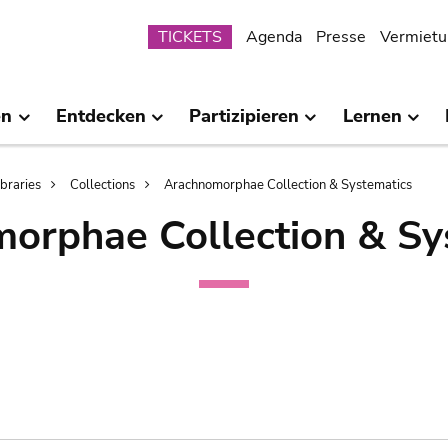
Submenu
TICKETS
Agenda
Presse
Vermietu
en
Entdecken
Partizipieren
Lernen
ibraries
Collections
Arachnomorphae Collection & Systematics
orphae Collection & Sy