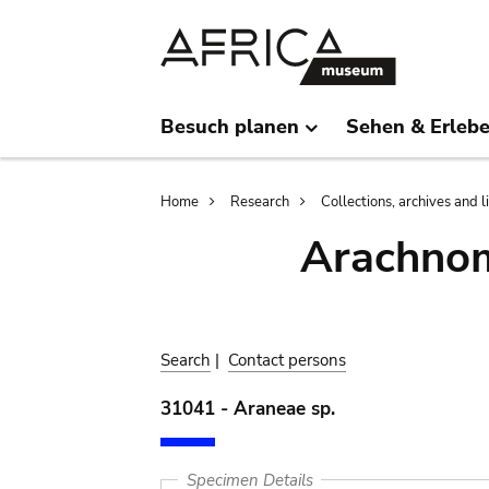
Skip
Skip
to
to
main
search
content
Besuch planen
Sehen & Erleb
Breadcrumb
Home
Research
Collections, archives and l
Arachnom
Search
|
Contact persons
31041 - Araneae sp.
Specimen Details