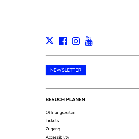
Facebook
Instagram
Youtube
Print
X
NEWSLETTER
Main
BESUCH PLANEN
navigation
Öffnungszeiten
Tickets
Zugang
Accessibility