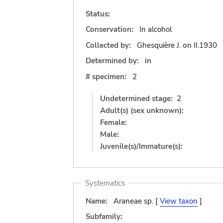
Status:
Conservation:
In alcohol
Collected by:
Ghesquière J.
on
II.1930
Determined by:
in
# specimen:
2
Undetermined stage:
2
Adult(s) (sex unknown):
Female:
Male:
Juvenile(s)/Immature(s):
Systematics
Name:
Araneae sp. [
View taxon
]
Subfamily: