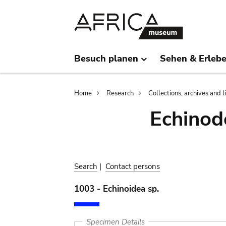
Skip
Skip
to
to
main
search
content
Besuch planen
Sehen & Erleb
Breadcrumb
Home
Research
Collections, archives and l
Echinod
Search
|
Contact persons
1003 - Echinoidea sp.
Specimen Details