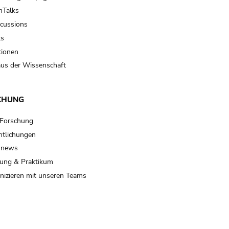
Talks
scussions
ts
tionen
us der Wissenschaft
CHUNG
 Forschung
ntlichungen
 news
ung & Praktikum
izieren mit unseren Teams