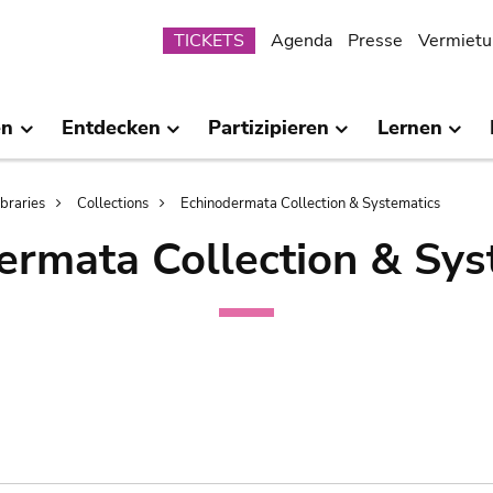
Submenu
TICKETS
Agenda
Presse
Vermietu
en
Entdecken
Partizipieren
Lernen
ibraries
Collections
Echinodermata Collection & Systematics
ermata Collection & Sys