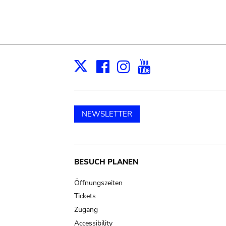
Facebook
Instagram
Youtube
Print
X
NEWSLETTER
Main
BESUCH PLANEN
navigation
Öffnungszeiten
Tickets
Zugang
Accessibility