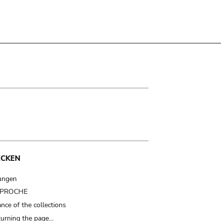
ECKEN
ungen
t PROCHE
nce of the collections
turning the page…