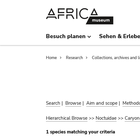
Skip
Skip
to
to
main
search
content
Besuch planen
Sehen & Erleb
Breadcrumb
Home
Research
Collections, archives and l
Search
|
Browse
|
Aim and scope
|
Method
Hierarchical Browse
>>
Noctuidae
>>
Caryon
1 species matching your criteria