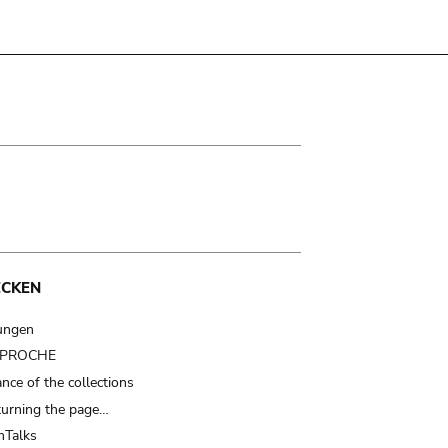
ECKEN
ungen
t PROCHE
nce of the collections
turning the page…
Talks