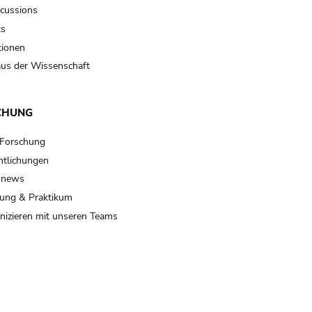
scussions
ts
tionen
us der Wissenschaft
CHUNG
 Forschung
ntlichungen
 news
ung & Praktikum
izieren mit unseren Teams