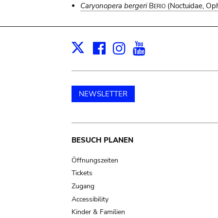
Caryonopera bergeri
Berio
(Noctuidae, Oph
Facebook
Instagram
Youtube
Print
X
NEWSLETTER
Main
BESUCH PLANEN
navigation
Öffnungszeiten
Tickets
Zugang
Accessibility
Kinder & Familien