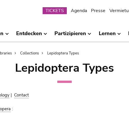
Submenu
TICKETS
Agenda
Presse
Vermietu
en
Entdecken
Partizipieren
Lernen
ibraries
Collections
Lepidoptera Types
Lepidoptera Types
ology
|
Contact
opera
: