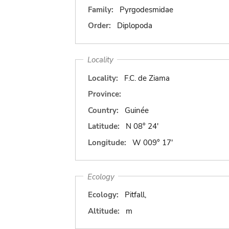
Family:
Pyrgodesmidae
Order:
Diplopoda
Locality
Locality:
F.C. de Ziama
Province:
Country:
Guinée
Latitude:
N 08° 24'
Longitude:
W 009° 17'
Ecology
Ecology:
Pitfall,
Altitude:
m