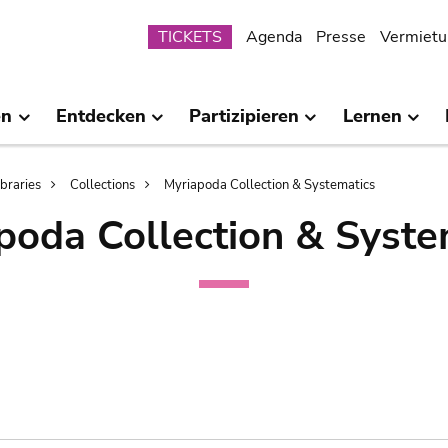
Submenu
TICKETS
Agenda
Presse
Vermietu
en
Entdecken
Partizipieren
Lernen
ibraries
Collections
Myriapoda Collection & Systematics
poda Collection & Syste