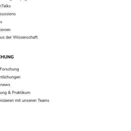
Talks
scussions
ts
tionen
us der Wissenschaft
CHUNG
 Forschung
ntlichungen
 news
ung & Praktikum
izieren mit unseren Teams