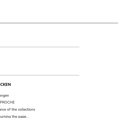
ECKEN
ungen
t PROCHE
nce of the collections
turning the page…