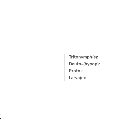
Tritonymph(s):
Deuto-(hypop):
Proto-:
Larva(e):
]