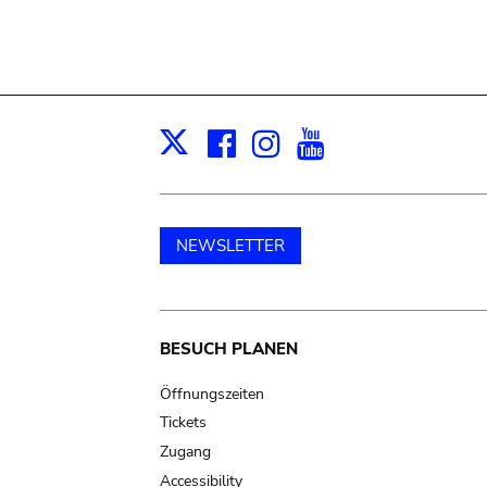
Facebook
Instagram
Youtube
Print
X
NEWSLETTER
Main
BESUCH PLANEN
navigation
Öffnungszeiten
Tickets
Zugang
Accessibility