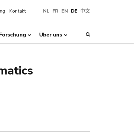
ng
Kontakt
NL
FR
EN
DE
中文
Forschung
Über uns
Search
matics