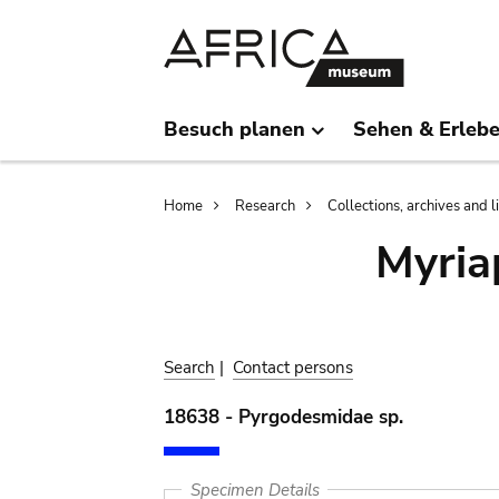
Skip
Skip
to
to
main
search
content
Besuch planen
Sehen & Erleb
Breadcrumb
Home
Research
Collections, archives and l
Myria
Search
|
Contact persons
18638 - Pyrgodesmidae sp.
Specimen Details