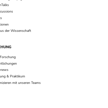
Talks
scussions
ts
tionen
us der Wissenschaft
CHUNG
 Forschung
ntlichungen
 news
ung & Praktikum
izieren mit unseren Teams