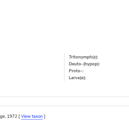
Tritonymph(s):
Deuto-(hypop):
Proto-:
Larva(e):
ge, 1972 [
View taxon
]