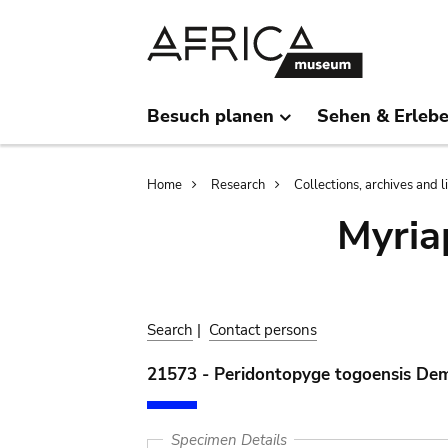
Skip
Skip
to
to
main
search
content
Besuch planen
Sehen & Erleb
Breadcrumb
Home
Research
Collections, archives and l
Myria
Search
|
Contact persons
21573 - Peridontopyge togoensis De
Specimen Details