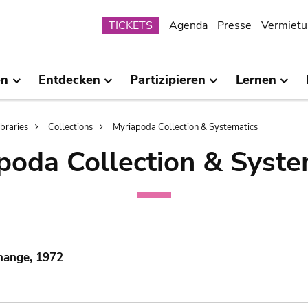
Submenu
TICKETS
Agenda
Presse
Vermietu
en
Entdecken
Partizipieren
Lernen
ibraries
Collections
Myriapoda Collection & Systematics
poda Collection & Syste
mange, 1972