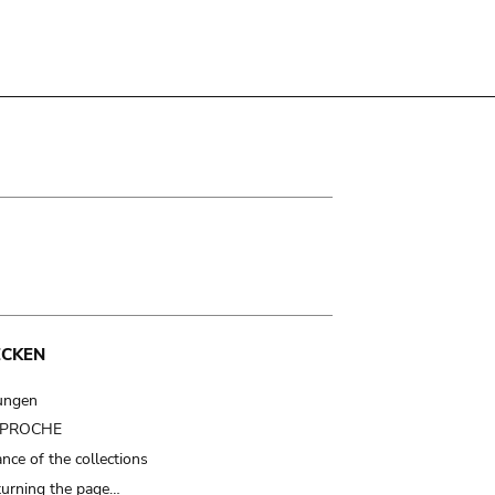
ECKEN
ungen
t PROCHE
nce of the collections
turning the page…