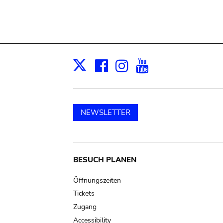
Facebook
Instagram
Youtube
Print
X
NEWSLETTER
Main
BESUCH PLANEN
navigation
Öffnungszeiten
Tickets
Zugang
Accessibility