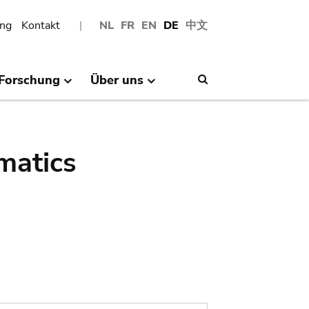
ng
Kontakt
NL
FR
EN
DE
中文
Forschung
Über uns
Search
matics