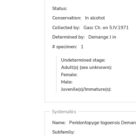
Status:
Conservation:
In alcohol
Collected by:
Gasc Ch.
on
5.IV.1971
Determined by:
Demange J
in
# specimen:
1
Undetermined stage:
Adult(s) (sex unknown):
Female:
Male:
Juvenile(s)/Immature(s):
Systematics
Name:
Peridontopyge togoensis Deman
Subfamily: