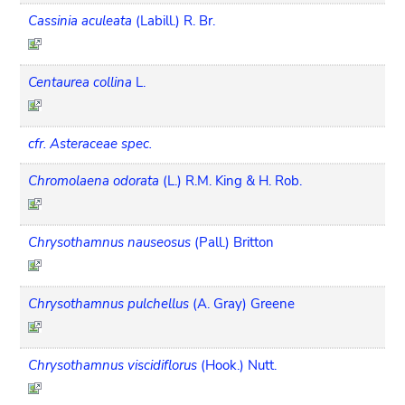
Cassinia aculeata
(Labill.) R. Br.
Centaurea collina
L.
cfr. Asteraceae spec.
Chromolaena odorata
(L.) R.M. King & H. Rob.
Chrysothamnus nauseosus
(Pall.) Britton
Chrysothamnus pulchellus
(A. Gray) Greene
Chrysothamnus viscidiflorus
(Hook.) Nutt.