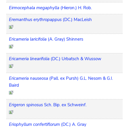
Eirmocephala megaphylla
(Hieron.) H. Rob.
Eremanthus erythropappus
(DC.) MacLeish
Ericameria laricifolia
(A. Gray) Shinners
Ericameria linearifolia
(DC.) Urbatsch & Wussow
Ericameria nauseosa
(Pall. ex Pursh) G.L. Nesom & G.I.
Baird
Erigeron spinosus
Sch. Bip. ex Schweinf.
Eriophyllum confertiflorum
(DC.) A. Gray