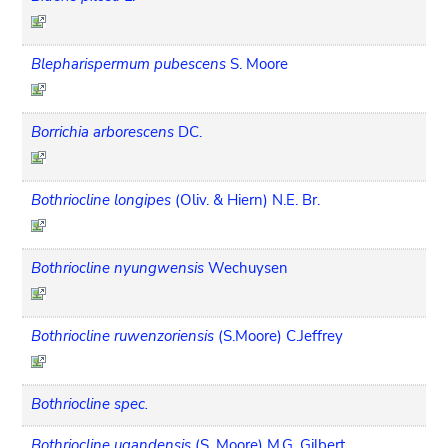
Blepharispermum pubescens
S. Moore
Borrichia arborescens
DC.
Bothriocline longipes
(Oliv. & Hiern) N.E. Br.
Bothriocline nyungwensis
Wechuysen
Bothriocline ruwenzoriensis
(S.Moore) C.Jeffrey
Bothriocline spec.
Bothriocline ugandensis
(S. Moore) M.G. Gilbert