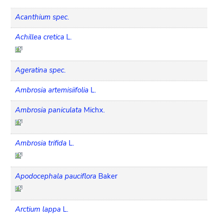
Acanthium spec.
Achillea cretica
L.
Ageratina spec.
Ambrosia artemisiifolia
L.
Ambrosia paniculata
Michx.
Ambrosia trifida
L.
Apodocephala pauciflora
Baker
Arctium lappa
L.