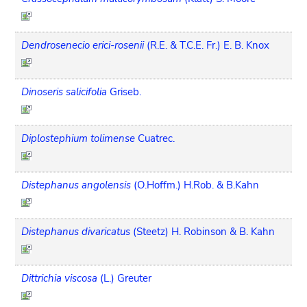
Dendrosenecio erici-rosenii
(R.E. & T.C.E. Fr.) E. B. Knox
Dinoseris salicifolia
Griseb.
Diplostephium tolimense
Cuatrec.
Distephanus angolensis
(O.Hoffm.) H.Rob. & B.Kahn
Distephanus divaricatus
(Steetz) H. Robinson & B. Kahn
Dittrichia viscosa
(L.) Greuter