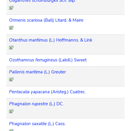
Oliganthes schomburgkii
Sch. Bip.
Ormenis scariosa
(Ball) Litard. & Maire
Otanthus maritimus
(L.) Hoffmanns. & Link
Ozothamnus ferrugineus
(Labill.) Sweet
Pallenis maritima
(L.) Greuter
Pentacalia yapacana
(Aristeg.) Cuatrec.
Phagnalon rupestre
(L.) DC.
Phagnalon saxatile
(L.) Cass.