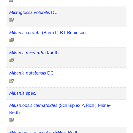
Microglossa volubilis
DC.
Mikania cordata
(Burm.f.) B.L.Robinson
Mikania micrantha
Kunth
Mikania natalensis
DC.
Mikania spec.
Mikaniopsis clematoides
(Sch.Bip.ex A.Rich.) Milne-
Redh.
Mikaniopsis paniculata
Milne-Redh.