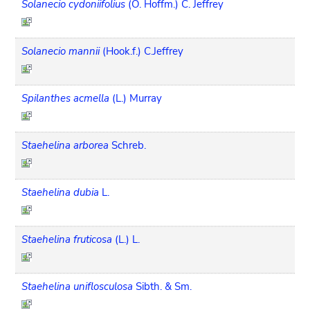
Solanecio cydoniifolius
(O. Hoffm.) C. Jeffrey
Solanecio mannii
(Hook.f.) C.Jeffrey
Spilanthes acmella
(L.) Murray
Staehelina arborea
Schreb.
Staehelina dubia
L.
Staehelina fruticosa
(L.) L.
Staehelina uniflosculosa
Sibth. & Sm.