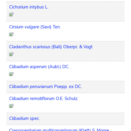
Cichorium intybus
L.
Cirsium vulgare
(Savi) Ten.
Cladanthus scariosus
(Ball) Oberpr. & Vogt
Clibadium asperum
(Aubl.) DC.
Clibadium peruvianum
Poepp. ex DC.
Clibadium remotiflorum
O.E. Schulz
Clibadium spec.
Crassocephalum multicorymbosum
(Klatt) S. Moore