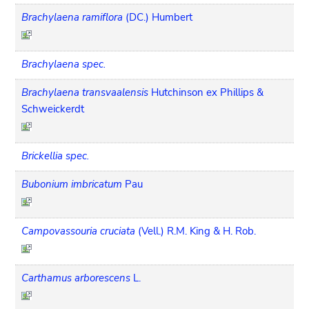
Brachylaena ramiflora
(DC.) Humbert
Brachylaena spec.
Brachylaena transvaalensis
Hutchinson ex Phillips &
Schweickerdt
Brickellia spec.
Bubonium imbricatum
Pau
Campovassouria cruciata
(Vell.) R.M. King & H. Rob.
Carthamus arborescens
L.