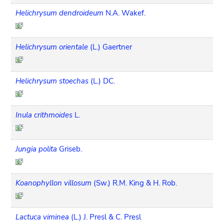
Helichrysum dendroideum
N.A. Wakef.
Helichrysum orientale
(L.) Gaertner
Helichrysum stoechas
(L.) DC.
Inula crithmoides
L.
Jungia polita
Griseb.
Koanophyllon villosum
(Sw.) R.M. King & H. Rob.
Lactuca viminea
(L.) J. Presl & C. Presl