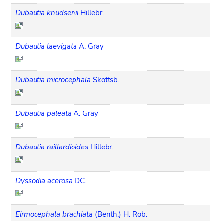
Dubautia knudsenii
Hillebr.
Dubautia laevigata
A. Gray
Dubautia microcephala
Skottsb.
Dubautia paleata
A. Gray
Dubautia raillardioides
Hillebr.
Dyssodia acerosa
DC.
Eirmocephala brachiata
(Benth.) H. Rob.