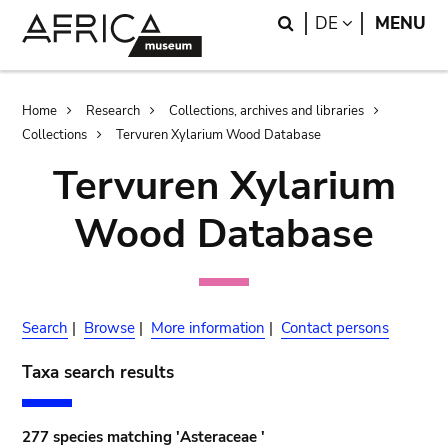
Skip
Skip
Search
LANGUAGE
DE
MENU
to
to
main
search
content
Breadcrumb
Home
Research
Collections, archives and libraries
Collections
Tervuren Xylarium Wood Database
Tervuren Xylarium
Wood Database
Search
|
Browse
|
More information
|
Contact persons
Taxa search results
277 species matching 'Asteraceae '