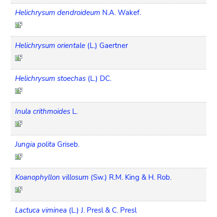
Helichrysum dendroideum
N.A. Wakef.
Helichrysum orientale
(L.) Gaertner
Helichrysum stoechas
(L.) DC.
Inula crithmoides
L.
Jungia polita
Griseb.
Koanophyllon villosum
(Sw.) R.M. King & H. Rob.
Lactuca viminea
(L.) J. Presl & C. Presl