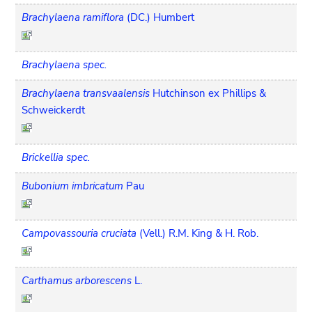
Brachylaena ramiflora
(DC.) Humbert
Brachylaena spec.
Brachylaena transvaalensis
Hutchinson ex Phillips &
Schweickerdt
Brickellia spec.
Bubonium imbricatum
Pau
Campovassouria cruciata
(Vell.) R.M. King & H. Rob.
Carthamus arborescens
L.