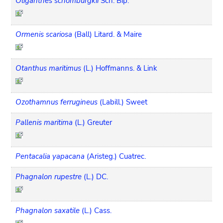
Oliganthes schomburgkii
Sch. Bip.
Ormenis scariosa
(Ball) Litard. & Maire
Otanthus maritimus
(L.) Hoffmanns. & Link
Ozothamnus ferrugineus
(Labill.) Sweet
Pallenis maritima
(L.) Greuter
Pentacalia yapacana
(Aristeg.) Cuatrec.
Phagnalon rupestre
(L.) DC.
Phagnalon saxatile
(L.) Cass.