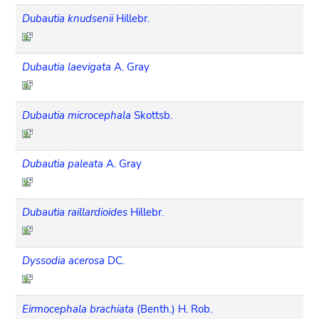
Dubautia knudsenii
Hillebr.
Dubautia laevigata
A. Gray
Dubautia microcephala
Skottsb.
Dubautia paleata
A. Gray
Dubautia raillardioides
Hillebr.
Dyssodia acerosa
DC.
Eirmocephala brachiata
(Benth.) H. Rob.