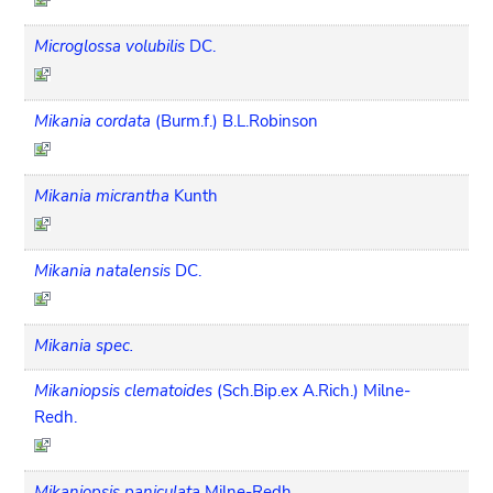
Microglossa volubilis
DC.
Mikania cordata
(Burm.f.) B.L.Robinson
Mikania micrantha
Kunth
Mikania natalensis
DC.
Mikania spec.
Mikaniopsis clematoides
(Sch.Bip.ex A.Rich.) Milne-
Redh.
Mikaniopsis paniculata
Milne-Redh.