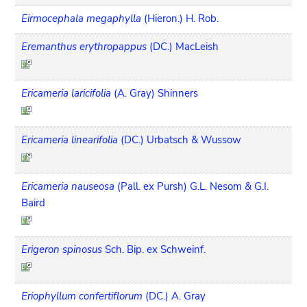
Eirmocephala megaphylla
(Hieron.) H. Rob.
Eremanthus erythropappus
(DC.) MacLeish
Ericameria laricifolia
(A. Gray) Shinners
Ericameria linearifolia
(DC.) Urbatsch & Wussow
Ericameria nauseosa
(Pall. ex Pursh) G.L. Nesom & G.I.
Baird
Erigeron spinosus
Sch. Bip. ex Schweinf.
Eriophyllum confertiflorum
(DC.) A. Gray