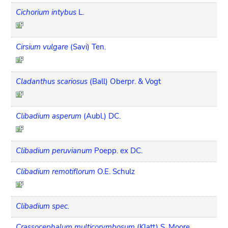
Cichorium intybus
L.
Cirsium vulgare
(Savi) Ten.
Cladanthus scariosus
(Ball) Oberpr. & Vogt
Clibadium asperum
(Aubl.) DC.
Clibadium peruvianum
Poepp. ex DC.
Clibadium remotiflorum
O.E. Schulz
Clibadium spec.
Crassocephalum multicorymbosum
(Klatt) S. Moore