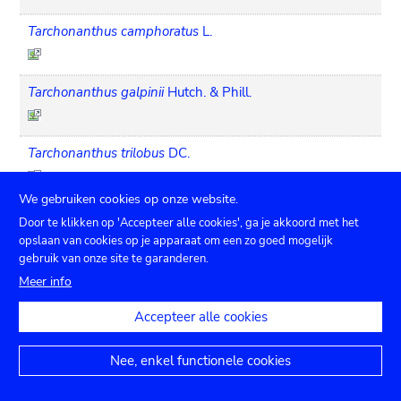
Tarchonanthus camphoratus
L.
Tarchonanthus galpinii
Hutch. & Phill.
Tarchonanthus trilobus
DC.
We gebruiken cookies op onze website.
Tessaria integrifolia
Ruiz & Pav.
Door te klikken op 'Accepteer alle cookies', ga je akkoord met het
opslaan van cookies op je apparaat om een zo goed mogelijk
gebruik van onze site te garanderen.
Thymophylla acerosa
(DC.) Strother
Meer info
Accepteer alle cookies
Tilesia baccata
(L.) Pruski
Nee, enkel functionele cookies
Tithonia diversifolia
(Hemsl.) A. Gray