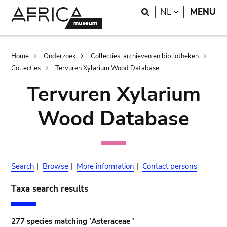
Skip
Skip
Search
LANGUAGE
NL
MENU
to
to
main
search
content
Breadcrumb
Home
Onderzoek
Collecties, archieven en bibliotheken
Collecties
Tervuren Xylarium Wood Database
Tervuren Xylarium
Wood Database
Search
|
Browse
|
More information
|
Contact persons
Taxa search results
277 species matching 'Asteraceae '