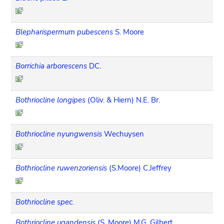
Blepharispermum pubescens
S. Moore
Borrichia arborescens
DC.
Bothriocline longipes
(Oliv. & Hiern) N.E. Br.
Bothriocline nyungwensis
Wechuysen
Bothriocline ruwenzoriensis
(S.Moore) C.Jeffrey
Bothriocline spec.
Bothriocline ugandensis
(S. Moore) M.G. Gilbert