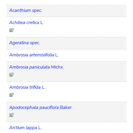
Acanthium spec.
Achillea cretica
L.
Ageratina spec.
Ambrosia artemisiifolia
L.
Ambrosia paniculata
Michx.
Ambrosia trifida
L.
Apodocephala pauciflora
Baker
Arctium lappa
L.