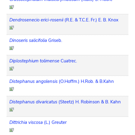
Dendrosenecio erici-rosenii
(R.E. & T.C.E. Fr.) E. B. Knox
Dinoseris salicifolia
Griseb.
Diplostephium tolimense
Cuatrec.
Distephanus angolensis
(O.Hoffm.) H.Rob. & B.Kahn
Distephanus divaricatus
(Steetz) H. Robinson & B. Kahn
Dittrichia viscosa
(L.) Greuter