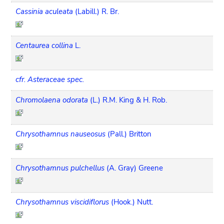
Cassinia aculeata
(Labill.) R. Br.
Centaurea collina
L.
cfr. Asteraceae spec.
Chromolaena odorata
(L.) R.M. King & H. Rob.
Chrysothamnus nauseosus
(Pall.) Britton
Chrysothamnus pulchellus
(A. Gray) Greene
Chrysothamnus viscidiflorus
(Hook.) Nutt.