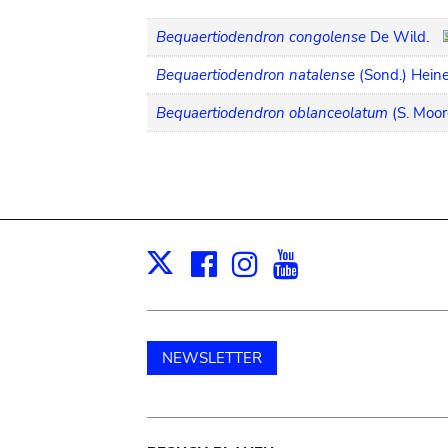
Bequaertiodendron congolense
De Wild.
Bequaertiodendron natalense
(Sond.) Heine
Bequaertiodendron oblanceolatum
(S. Moor
Facebook
Instagram
Youtube
Print
X
NEWSLETTER