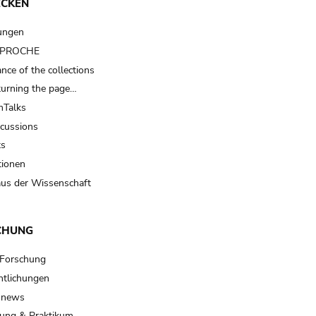
ECKEN
ungen
t PROCHE
nce of the collections
turning the page…
Talks
scussions
ts
tionen
us der Wissenschaft
CHUNG
 Forschung
ntlichungen
 news
ung & Praktikum