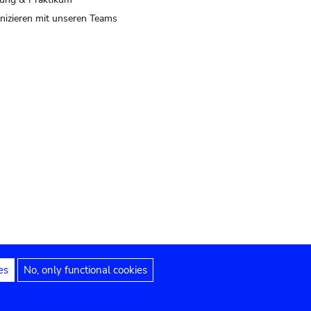
izieren mit unseren Teams
es
No, only functional cookies
 Hinweise
Erklärung zur Barrierefreiheit