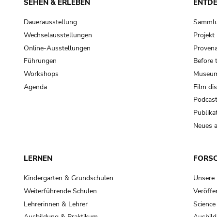
SEHEN & ERLEBEN
ENTD
Dauerausstellung
Samml
Wechselausstellungen
Projek
Online-Ausstellungen
Provena
Führungen
Before 
Workshops
Museum
Agenda
Film di
Podcas
Publika
Neues a
LERNEN
FORS
Kindergarten & Grundschulen
Unsere
Weiterführende Schulen
Veröffe
Lehrerinnen & Lehrer
Science
Ausbildung & Praktikum
Ausbild