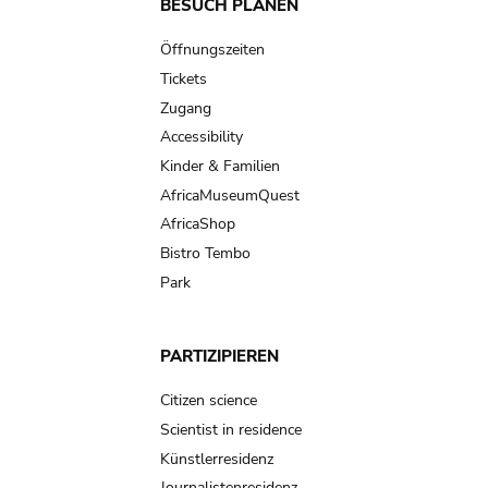
Main
BESUCH PLANEN
navigation
Öffnungszeiten
Tickets
Zugang
Accessibility
Kinder & Familien
AfricaMuseumQuest
AfricaShop
Bistro Tembo
Park
PARTIZIPIEREN
Citizen science
Scientist in residence
Künstlerresidenz
Journalistenresidenz