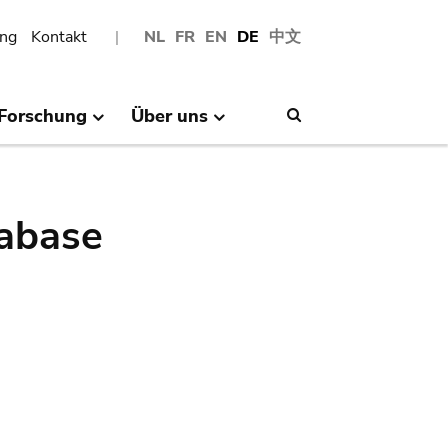
ng
Kontakt
NL
FR
EN
DE
中文
Forschung
Über uns
Search
abase