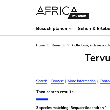
Skip
Skip
to
to
main
search
content
Besuch planen
Sehen & Erleb
Breadcrumb
Home
Research
Collections, archives and l
Terv
Search
|
Browse
|
More information
|
Conta
Taxa search results
3 species matching 'Bequaertiodendron '