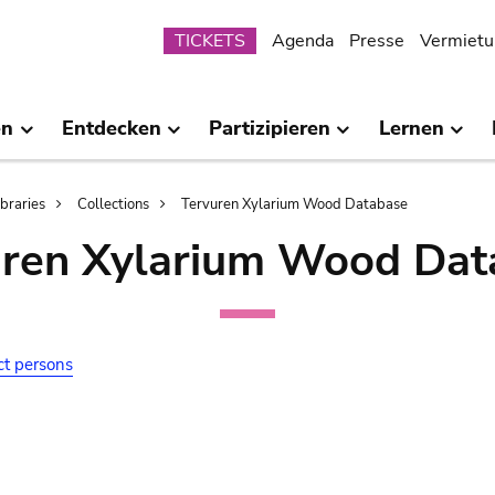
Submenu
TICKETS
Agenda
Presse
Vermietu
en
Entdecken
Partizipieren
Lernen
ibraries
Collections
Tervuren Xylarium Wood Database
uren Xylarium Wood Dat
ct persons