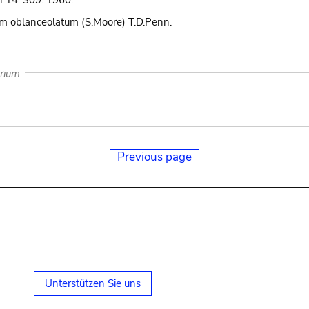
n 14: 309. 1960.
m oblanceolatum (S.Moore) T.D.Penn.
arium
Previous page
Unterstützen Sie uns