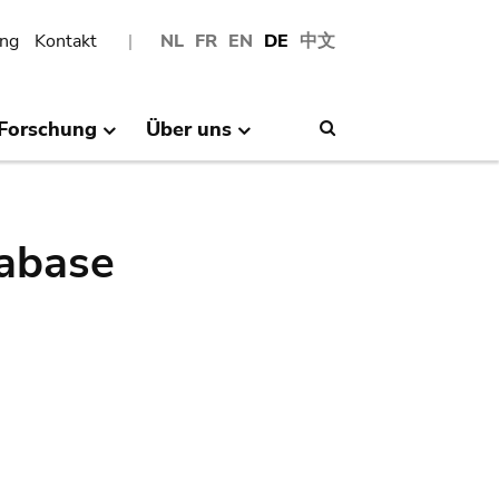
ng
Kontakt
NL
FR
EN
DE
中文
Forschung
Über uns
Search
abase