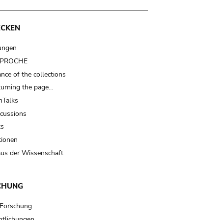
ECKEN
ungen
t PROCHE
nce of the collections
turning the page…
Talks
scussions
ts
tionen
us der Wissenschaft
CHUNG
 Forschung
ntlichungen