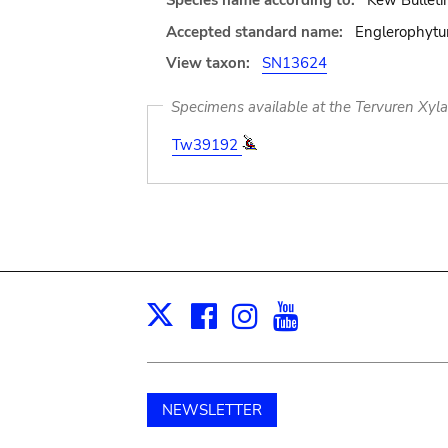
Species name according to:
Kew Bulleti
Accepted standard name:
Englerophytu
View taxon:
SN13624
Specimens available at the Tervuren Xyl
Tw39192
Facebook
Instagram
Youtube
Print
X
NEWSLETTER