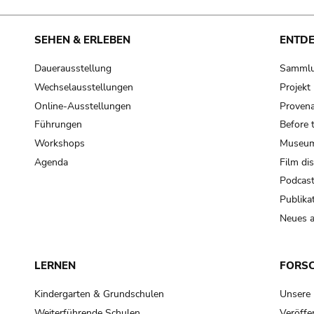
SEHEN & ERLEBEN
ENTD
Dauerausstellung
Samml
Wechselausstellungen
Projek
Online-Ausstellungen
Provena
Führungen
Before 
Workshops
Museum
Agenda
Film di
Podcas
Publika
Neues a
LERNEN
FORS
Kindergarten & Grundschulen
Unsere
Weiterführende Schulen
Veröffe