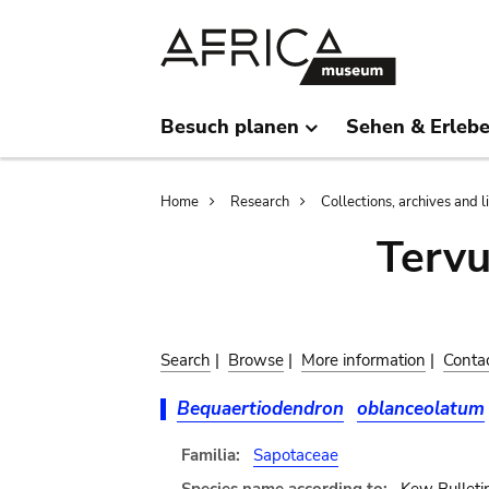
Skip
Skip
to
to
main
search
content
Besuch planen
Sehen & Erleb
Breadcrumb
Home
Research
Collections, archives and l
Terv
Search
|
Browse
|
More information
|
Conta
Bequaertiodendron
oblanceolatum
Familia:
Sapotaceae