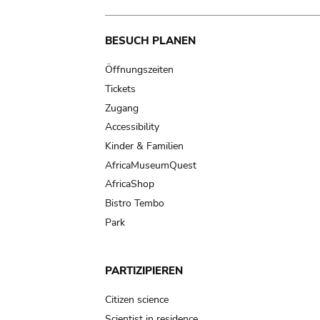
Main
BESUCH PLANEN
navigation
Öffnungszeiten
Tickets
Zugang
Accessibility
Kinder & Familien
AfricaMuseumQuest
AfricaShop
Bistro Tembo
Park
PARTIZIPIEREN
Citizen science
Scientist in residence