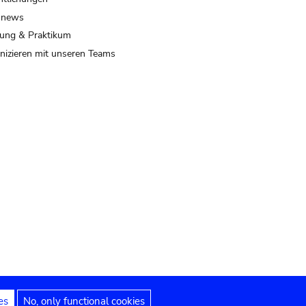
 news
ung & Praktikum
izieren mit unseren Teams
es
No, only functional cookies