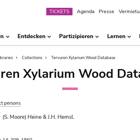
Submenu
TICKETS
Agenda
Presse
Vermietu
en
Entdecken
Partizipieren
Lernen
ibraries
Collections
Tervuren Xylarium Wood Database
uren Xylarium Wood Dat
ct persons
(S. Moore) Heine & J.H. Hemsl.