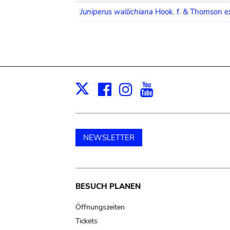
Juniperus wallichiana
Hook. f. & Thomson ex
Facebook
Instagram
Youtube
Print
X
NEWSLETTER
Main
BESUCH PLANEN
navigation
Öffnungszeiten
Tickets