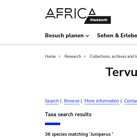
Skip
Skip
to
to
main
search
content
Besuch planen
Sehen & Erleb
Breadcrumb
Home
Research
Collections, archives and l
Terv
Search
|
Browse
|
More information
|
Conta
Taxa search results
36 species matching 'Juniperus '