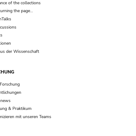
nce of the collections
turning the page…
Talks
scussions
ts
tionen
us der Wissenschaft
CHUNG
 Forschung
ntlichungen
 news
ung & Praktikum
izieren mit unseren Teams