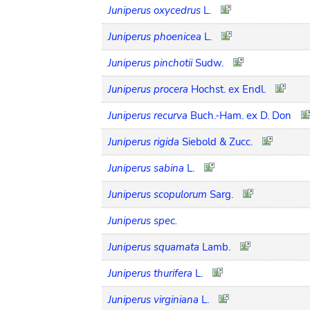
Juniperus oxycedrus
L.
Juniperus phoenicea
L.
Juniperus pinchotii
Sudw.
Juniperus procera
Hochst. ex Endl.
Juniperus recurva
Buch.-Ham. ex D. Don
Juniperus rigida
Siebold & Zucc.
Juniperus sabina
L.
Juniperus scopulorum
Sarg.
Juniperus spec.
Juniperus squamata
Lamb.
Juniperus thurifera
L.
Juniperus virginiana
L.