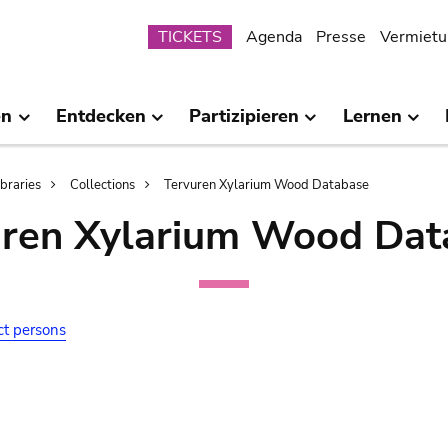
Submenu
TICKETS
Agenda
Presse
Vermietu
en
Entdecken
Partizipieren
Lernen
ibraries
Collections
Tervuren Xylarium Wood Database
uren Xylarium Wood Dat
ct persons