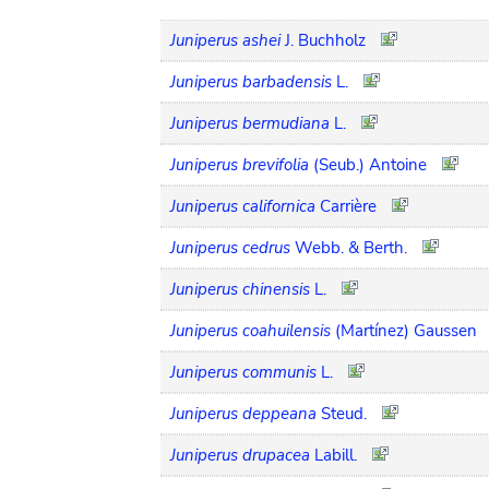
Juniperus ashei
J. Buchholz
Juniperus barbadensis
L.
Juniperus bermudiana
L.
Juniperus brevifolia
(Seub.) Antoine
Juniperus californica
Carrière
Juniperus cedrus
Webb. & Berth.
Juniperus chinensis
L.
Juniperus coahuilensis
(Martínez) Gaussen
Juniperus communis
L.
Juniperus deppeana
Steud.
Juniperus drupacea
Labill.