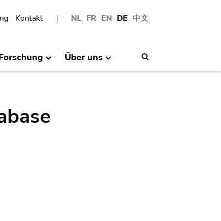
ng
Kontakt
NL
FR
EN
DE
中文
Forschung
Über uns
Search
abase