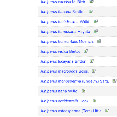
Juniperus excelsa
M. Bieb.
Juniperus flaccida
Schltdl.
Juniperus foetidissima
Willd.
Juniperus formosana
Hayata
Juniperus horizontalis
Moench.
Juniperus indica
Bertol.
Juniperus lucayana
Britton
Juniperus macropoda
Boiss.
Juniperus monosperma
(Engelm.) Sarg.
Juniperus nana
Willd.
Juniperus occidentalis
Hook.
Juniperus osteosperma
(Torr.) Little