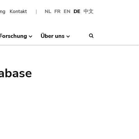
ng
Kontakt
NL
FR
EN
DE
中文
Forschung
Über uns
Search
abase