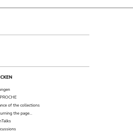
ECKEN
ungen
t PROCHE
nce of the collections
turning the page…
Talks
scussions