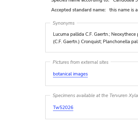
Species name according to:
Candollea 9
Accepted standard name:
this name is 
Synonyms
Lucuma pallida C.F. Gaertn.; Neoxythece p
(C.F. Gaertn.) Cronquist; Planchonella pall
Pictures from external sites
botanical images
Specimens available at the Tervuren Xyl
Tw52026