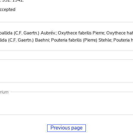
: 352. 1942.
accepted
allida (C.F. Gaertn.) Aubrév.; Oxythece fabrilis Pierre; Oxythece 
ida (C.F. Gaertn.) Baehni; Pouteria fabrilis (Pierre) Stehle; Pouteria
arium
Previous page