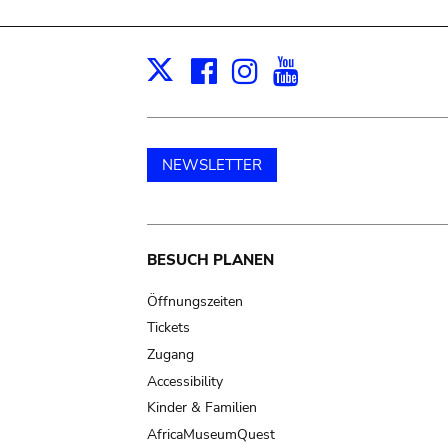
Facebook
Instagram
Youtube
Print
X
NEWSLETTER
Main
BESUCH PLANEN
navigation
Öffnungszeiten
Tickets
Zugang
Accessibility
Kinder & Familien
AfricaMuseumQuest