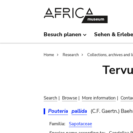
Skip
Skip
to
to
main
search
content
Besuch planen
Sehen & Erleb
Breadcrumb
Home
Research
Collections, archives and l
Terv
Search
|
Browse
|
More information
|
Conta
Pouteria
pallida
(C.F. Gaertn.) Baeh
Familia:
Sapotaceae