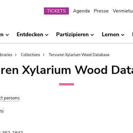
Submenu
TICKETS
Agenda
Presse
Vermietu
en
Entdecken
Partizipieren
Lernen
ibraries
Collections
Tervuren Xylarium Wood Database
uren Xylarium Wood Dat
ct persons
ni