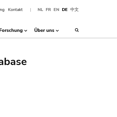
ng
Kontakt
NL
FR
EN
DE
中文
Forschung
Über uns
Search
abase