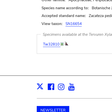
Other familia:
Apocynaceae, Periplocac
Species name according to:
Botanische 
Accepted standard name:
Zacateza pedi
View taxon:
SN16654
Specimens available at the Tervuren Xyl
Tw32810
Facebook
Instagram
Youtube
Print
X
NEWSLETTER