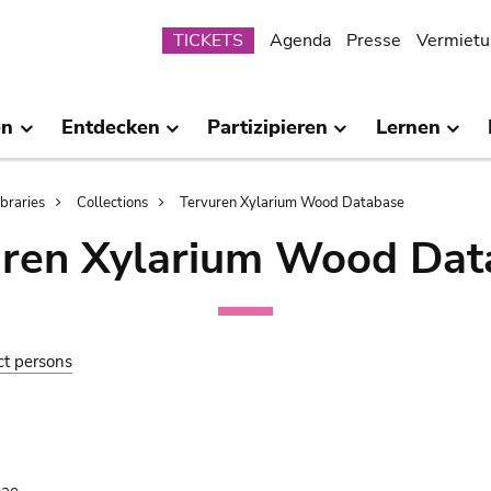
Submenu
TICKETS
Agenda
Presse
Vermietu
en
Entdecken
Partizipieren
Lernen
ibraries
Collections
Tervuren Xylarium Wood Database
uren Xylarium Wood Dat
ct persons