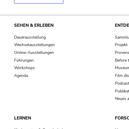
SEHEN & ERLEBEN
ENTD
Dauerausstellung
Samml
Wechselausstellungen
Projek
Online-Ausstellungen
Provena
Führungen
Before 
Workshops
Museum
Agenda
Film di
Podcas
Publika
Neues a
LERNEN
FORS