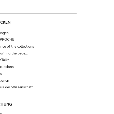
ECKEN
ungen
t PROCHE
nce of the collections
turning the page…
Talks
scussions
ts
tionen
us der Wissenschaft
CHUNG