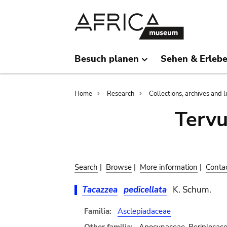
Skip
Skip
to
to
main
search
content
Besuch planen
Sehen & Erleb
Breadcrumb
Home
Research
Collections, archives and l
Terv
Search
|
Browse
|
More information
|
Conta
Tacazzea
pedicellata
K. Schum.
Familia:
Asclepiadaceae