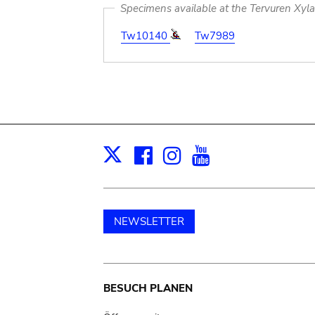
Specimens available at the Tervuren Xyl
Tw10140
Tw7989
Facebook
Instagram
Youtube
Print
X
NEWSLETTER
Main
BESUCH PLANEN