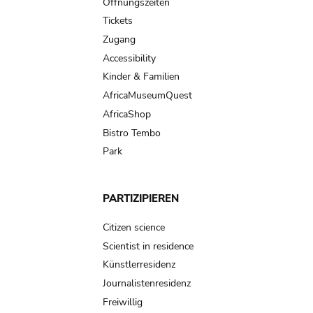
navigation
Öffnungszeiten
Tickets
Zugang
Accessibility
Kinder & Familien
AfricaMuseumQuest
AfricaShop
Bistro Tembo
Park
PARTIZIPIEREN
Citizen science
Scientist in residence
Künstlerresidenz
Journalistenresidenz
Freiwillig