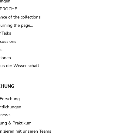
ungen
t PROCHE
nce of the collections
turning the page…
Talks
scussions
ts
tionen
us der Wissenschaft
CHUNG
 Forschung
ntlichungen
 news
ung & Praktikum
izieren mit unseren Teams