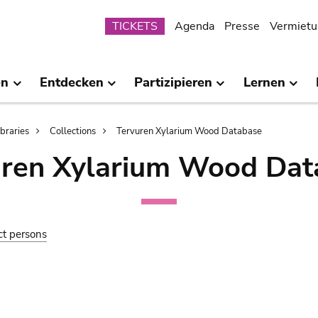
Submenu
TICKETS
Agenda
Presse
Vermietu
en
Entdecken
Partizipieren
Lernen
ibraries
Collections
Tervuren Xylarium Wood Database
uren Xylarium Wood Dat
ct persons