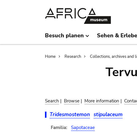
Skip
Skip
to
to
main
search
content
Besuch planen
Sehen & Erleb
Breadcrumb
Home
Research
Collections, archives and l
Terv
Search
|
Browse
|
More information
|
Conta
Tridesmostemon
stipulaceum
Familia:
Sapotaceae