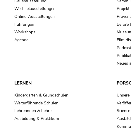
Dauerausstellung
Samml
Wechselausstellungen
Projek
Online-Ausstellungen
Provena
Führungen
Before 
Workshops
Museum
Agenda
Film di
Podcas
Publika
Neues a
LERNEN
FORS
Kindergarten & Grundschulen
Unsere
Weiterführende Schulen
Veröffe
Lehrerinnen & Lehrer
Science
Ausbildung & Praktikum
Ausbild
Kommun