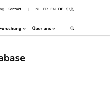
ng
Kontakt
NL
FR
EN
DE
中文
Forschung
Über uns
Search
abase