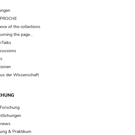
ungen
t PROCHE
nce of the collections
turning the page…
Talks
scussions
ts
tionen
us der Wissenschaft
CHUNG
 Forschung
ntlichungen
 news
ung & Praktikum