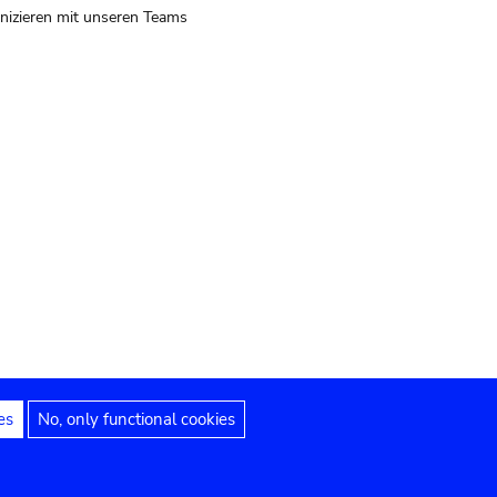
izieren mit unseren Teams
es
No, only functional cookies
 Hinweise
Erklärung zur Barrierefreiheit