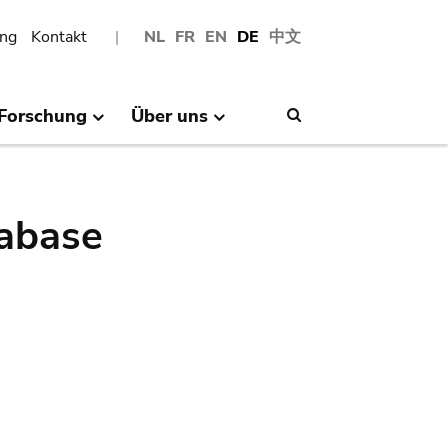
ng
Kontakt
NL
FR
EN
DE
中文
Forschung
Über uns
Search
abase