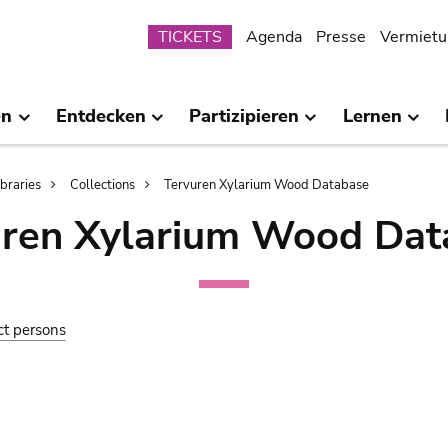
Submenu
TICKETS
Agenda
Presse
Vermietu
en
Entdecken
Partizipieren
Lernen
ibraries
Collections
Tervuren Xylarium Wood Database
uren Xylarium Wood Dat
ct persons