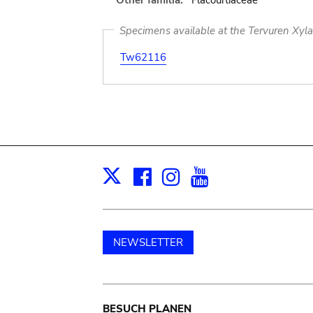
Other familia:
Flacourtiaceae
Specimens available at the Tervuren Xyl
Tw62116
Facebook
Instagram
Youtube
Print
X
NEWSLETTER
BESUCH PLANEN