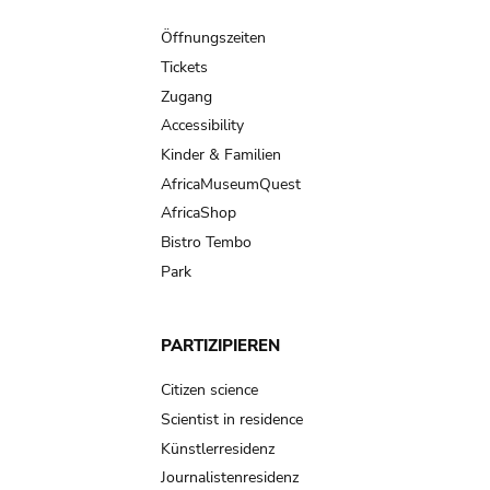
Main
navigation
Öffnungszeiten
Tickets
Zugang
Accessibility
Kinder & Familien
AfricaMuseumQuest
AfricaShop
Bistro Tembo
Park
PARTIZIPIEREN
Citizen science
Scientist in residence
Künstlerresidenz
Journalistenresidenz