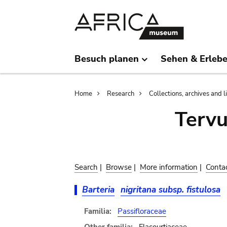
Skip
Skip
to
to
main
search
content
Besuch planen
Sehen & Erleb
Breadcrumb
Home
Research
Collections, archives and l
Terv
Search
|
Browse
|
More information
|
Conta
Barteria
nigritana subsp. fistulosa
Familia:
Passifloraceae