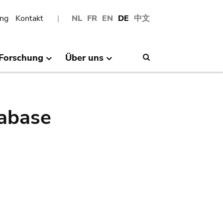
ng
Kontakt
NL
FR
EN
DE
中文
Forschung
Über uns
Search
abase