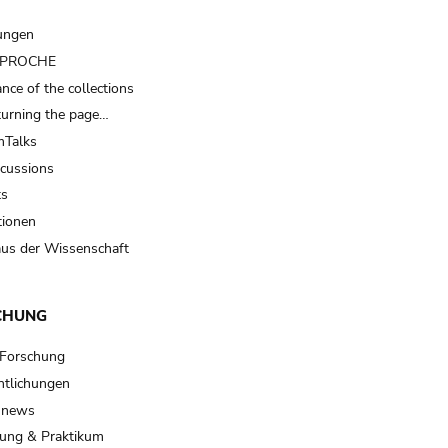
ungen
t PROCHE
nce of the collections
turning the page…
Talks
scussions
ts
tionen
us der Wissenschaft
CHUNG
 Forschung
ntlichungen
 news
ung & Praktikum