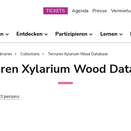
Submenu
TICKETS
Agenda
Presse
Vermietu
en
Entdecken
Partizipieren
Lernen
ibraries
Collections
Tervuren Xylarium Wood Database
uren Xylarium Wood Dat
ct persons