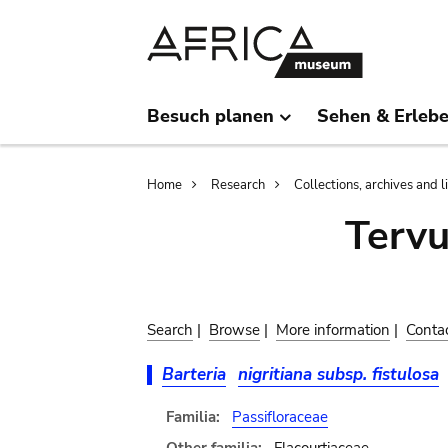
Skip
Skip
to
to
main
search
content
Besuch planen
Sehen & Erleb
Breadcrumb
Home
Research
Collections, archives and l
Terv
Search
|
Browse
|
More information
|
Conta
Barteria
nigritiana subsp. fistulosa
Familia:
Passifloraceae