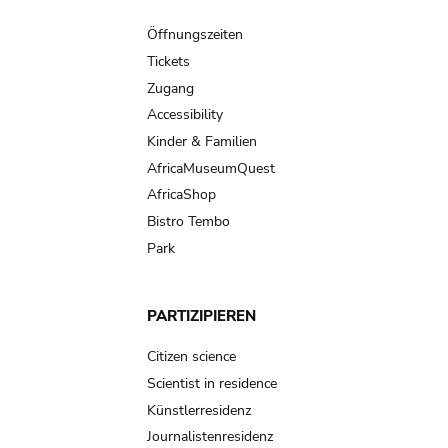
Main
navigation
Öffnungszeiten
Tickets
Zugang
Accessibility
Kinder & Familien
AfricaMuseumQuest
AfricaShop
Bistro Tembo
Park
PARTIZIPIEREN
Citizen science
Scientist in residence
Künstlerresidenz
Journalistenresidenz