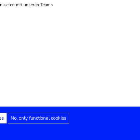
izieren mit unseren Teams
es
No, only functional cookies
 Hinweise
Erklärung zur Barrierefreiheit