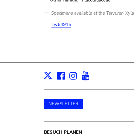
Other familia:
Flacourtiaceae
Specimens available at the Tervuren Xyl
Tw64915
Facebook
Instagram
Youtube
Print
X
NEWSLETTER
BESUCH PLANEN