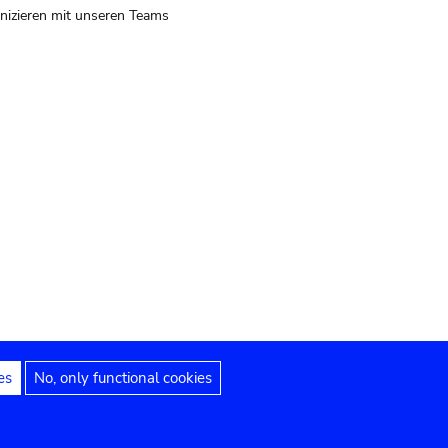
izieren mit unseren Teams
es
No, only functional cookies
 Hinweise
Erklärung zur Barrierefreiheit