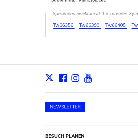
Subfamilia:
Mimosoideae
Specimens available at the Tervuren Xyl
Tw66356
Tw66399
Tw66405
Tw
Facebook
Instagram
Youtube
Print
X
NEWSLETTER
BESUCH PLANEN