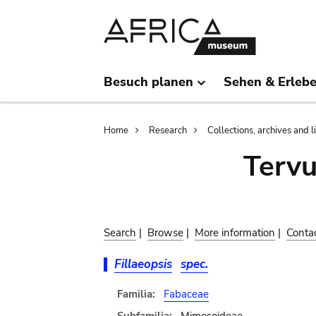
Skip
Skip
to
to
main
search
content
Besuch planen
Sehen & Erleb
Breadcrumb
Home
Research
Collections, archives and l
Terv
Search
|
Browse
|
More information
|
Conta
Fillaeopsis
spec.
Familia:
Fabaceae