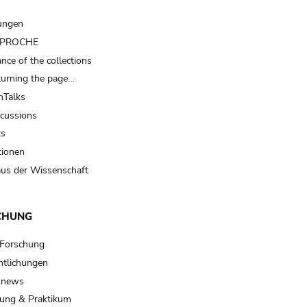
ungen
t PROCHE
nce of the collections
turning the page…
Talks
scussions
ts
tionen
us der Wissenschaft
CHUNG
 Forschung
ntlichungen
 news
ung & Praktikum