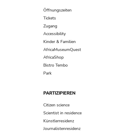
Main
navigation
Öffnungszeiten
Tickets
Zugang
Accessibility
Kinder & Familien
AfricaMuseumQuest
AfricaShop
Bistro Tembo
Park
PARTIZIPIEREN
Citizen science
Scientist in residence
Künstlerresidenz
Journalistenresidenz