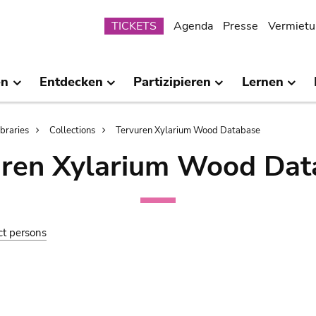
Submenu
TICKETS
Agenda
Presse
Vermietu
en
Entdecken
Partizipieren
Lernen
ibraries
Collections
Tervuren Xylarium Wood Database
uren Xylarium Wood Dat
ct persons