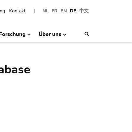
ng
Kontakt
NL
FR
EN
DE
中文
Forschung
Über uns
Search
abase