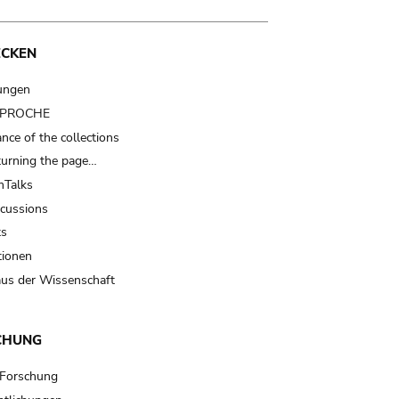
ECKEN
ungen
t PROCHE
nce of the collections
turning the page…
Talks
scussions
ts
tionen
us der Wissenschaft
CHUNG
 Forschung