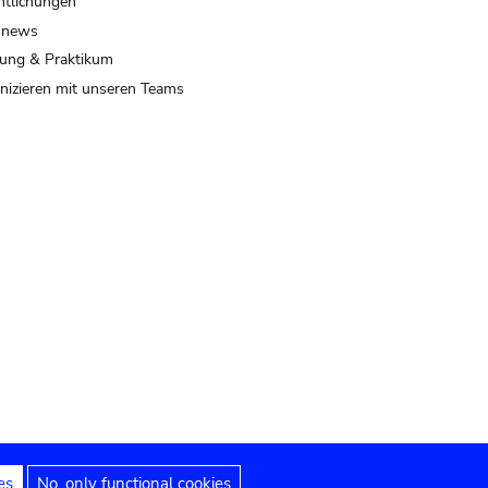
ntlichungen
 news
ung & Praktikum
izieren mit unseren Teams
es
No, only functional cookies