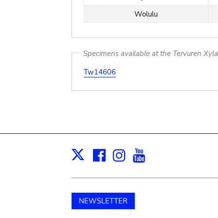
Wolulu
Specimens available at the Tervuren Xyl
Tw14606
Facebook
Instagram
Youtube
Print
X
NEWSLETTER