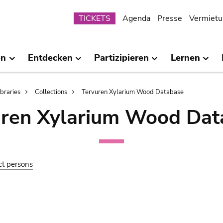
Submenu
TICKETS
Agenda
Presse
Vermietu
en
Entdecken
Partizipieren
Lernen
ibraries
Collections
Tervuren Xylarium Wood Database
uren Xylarium Wood Dat
ct persons