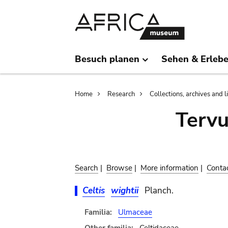
Skip
Skip
to
to
main
search
content
Besuch planen
Sehen & Erleb
Breadcrumb
Home
Research
Collections, archives and l
Terv
Search
|
Browse
|
More information
|
Conta
Celtis
wightii
Planch.
Familia:
Ulmaceae