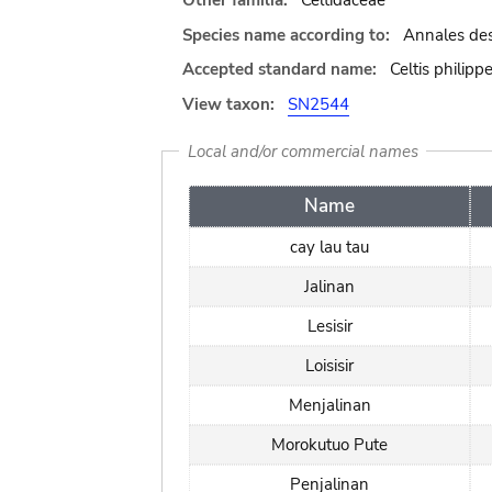
Other familia:
Celtidaceae
Species name according to:
Annales des 
Accepted standard name:
Celtis philipp
View taxon:
SN2544
Local and/or commercial names
Name
cay lau tau
Jalinan
Lesisir
Loisisir
Menjalinan
Morokutuo Pute
Penjalinan