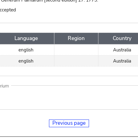
 Generum Plantarum [second edition] 27. 1775.
accepted
Language
Region
Country
english
Australia
english
Australia
arium
Previous page