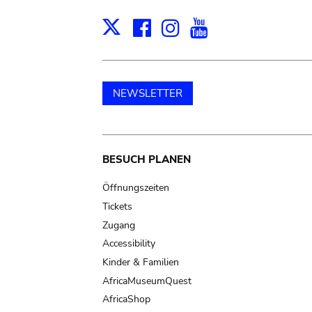
Facebook
Instagram
Youtube
Print
X
NEWSLETTER
Main
BESUCH PLANEN
navigation
Öffnungszeiten
Tickets
Zugang
Accessibility
Kinder & Familien
AfricaMuseumQuest
AfricaShop