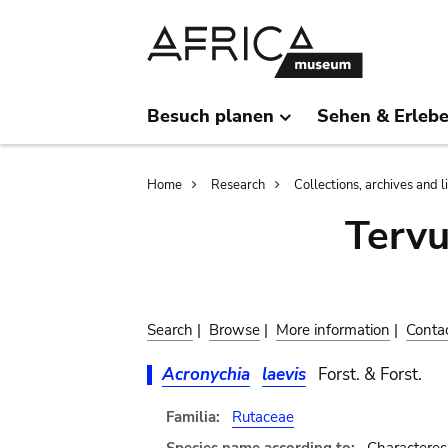
Skip
Skip
to
to
main
search
content
Besuch planen
Sehen & Erleb
Breadcrumb
Home
Research
Collections, archives and l
Terv
Search
|
Browse
|
More information
|
Conta
Acronychia
laevis
Forst. & Forst.
Familia:
Rutaceae