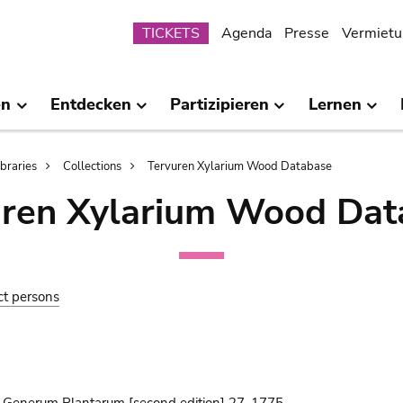
Submenu
TICKETS
Agenda
Presse
Vermietu
en
Entdecken
Partizipieren
Lernen
ibraries
Collections
Tervuren Xylarium Wood Database
uren Xylarium Wood Dat
ct persons