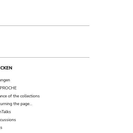
ECKEN
ungen
t PROCHE
nce of the collections
turning the page…
Talks
scussions
ts