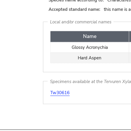
Species name according to:
Characteres
Accepted standard name:
this name is 
Local and/or commercial names
Name
Glossy Acronychia
Hard Aspen
Specimens available at the Tervuren Xyl
Tw30616