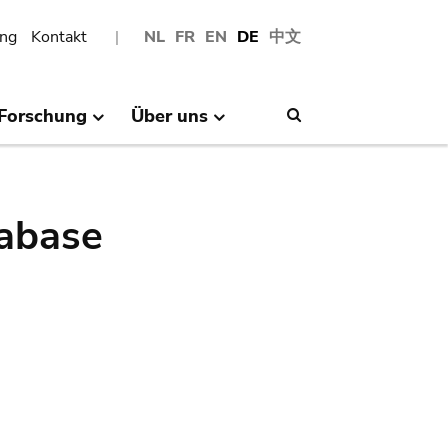
ng
Kontakt
NL
FR
EN
DE
中文
Forschung
Über uns
Search
abase