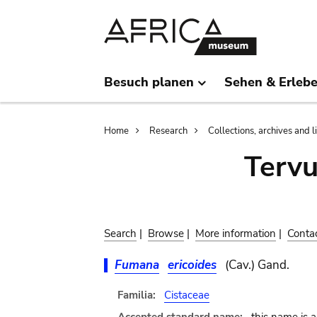
Skip
Skip
to
to
main
search
content
Besuch planen
Sehen & Erleb
Breadcrumb
Home
Research
Collections, archives and l
Terv
Search
|
Browse
|
More information
|
Conta
Fumana
ericoides
(Cav.) Gand.
Familia:
Cistaceae