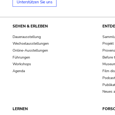
Unterstützen Sie uns
SEHEN & ERLEBEN
ENTD
Dauerausstellung
Samml
Wechselausstellungen
Projek
Online-Ausstellungen
Provena
Führungen
Before 
Workshops
Museum
Agenda
Film di
Podcas
Publika
Neues a
LERNEN
FORS