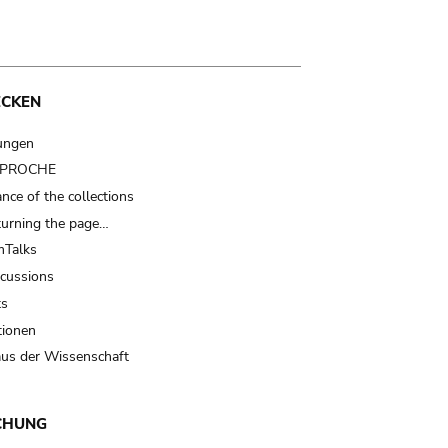
ECKEN
ungen
t PROCHE
nce of the collections
turning the page…
Talks
scussions
ts
tionen
us der Wissenschaft
CHUNG