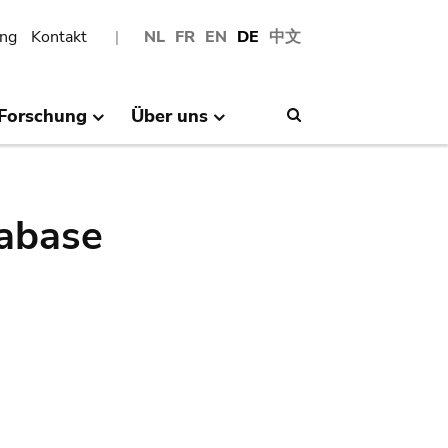
ng
Kontakt
NL
FR
EN
DE
中文
Forschung
Über uns
Search
abase