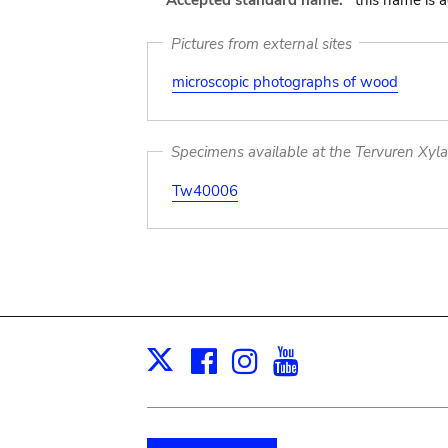
Accepted standard name:
this name is 
Pictures from external sites
microscopic photographs of wood
Specimens available at the Tervuren Xyl
Tw40006
Facebook
Instagram
Youtube
Print
X