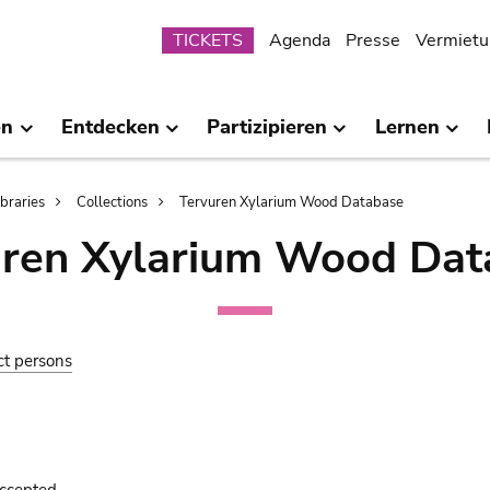
Submenu
TICKETS
Agenda
Presse
Vermietu
en
Entdecken
Partizipieren
Lernen
ibraries
Collections
Tervuren Xylarium Wood Database
uren Xylarium Wood Dat
ct persons