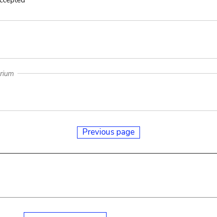
accepted
arium
Previous page