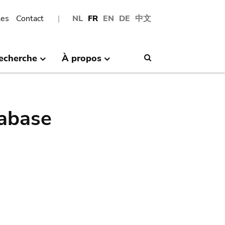
les
Contact
NL
FR
EN
DE
中文
echerche
À propos
Search
abase