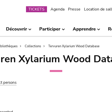
Submenu
TICKETS
Agenda
Presse
Location de sal
Découvrir
Participer
Apprendre
R
bibliothèques
Collections
Tervuren Xylarium Wood Database
uren Xylarium Wood Dat
ct persons