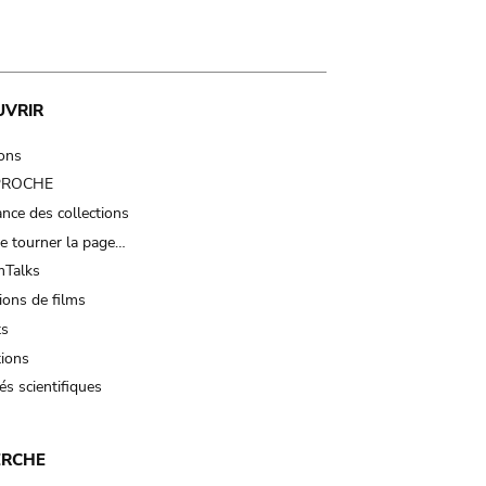
UVRIR
ions
 PROCHE
nce des collections
e tourner la page…
Talks
ions de films
ts
tions
és scientifiques
ERCHE