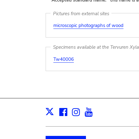
Accepted standard name:
this name is 
Pictures from external sites
microscopic photographs of wood
Specimens available at the Tervuren Xyl
Tw40006
Facebook
Instagram
Youtube
Print
X