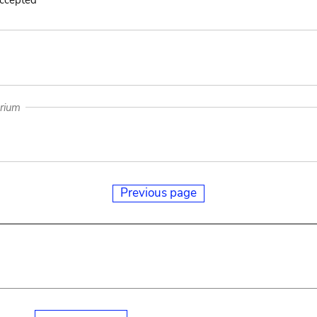
accepted
arium
Previous page