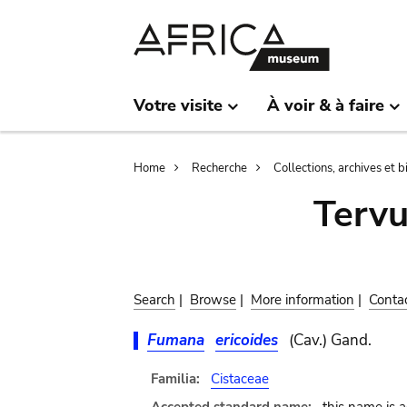
Skip
Skip
to
to
main
search
content
Votre visite
À voir & à faire
Breadcrumb
Home
Recherche
Collections, archives et 
Terv
Search
|
Browse
|
More information
|
Conta
Fumana
ericoides
(Cav.) Gand.
Familia:
Cistaceae