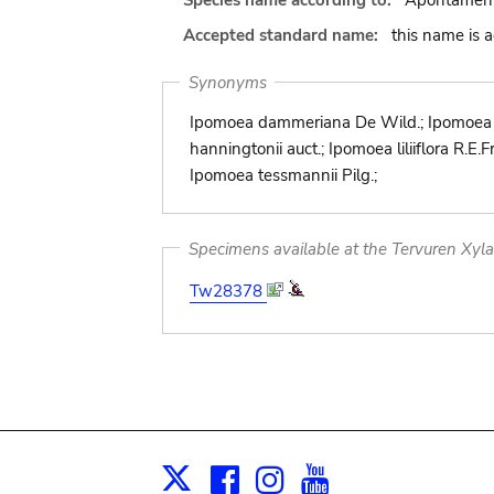
Species name according to:
Apontament
Accepted standard name:
this name is 
Synonyms
Ipomoea dammeriana De Wild.; Ipomoea buc
hanningtonii auct.; Ipomoea liliiflora R.E.
Ipomoea tessmannii Pilg.;
Specimens available at the Tervuren Xyl
Tw28378
Facebook
Instagram
Youtube
Print
X