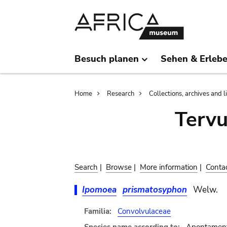
Skip
Skip
to
to
main
search
content
Besuch planen
Sehen & Erleb
Breadcrumb
Home
Research
Collections, archives and l
Terv
Search
|
Browse
|
More information
|
Conta
Ipomoea
prismatosyphon
Welw.
Familia:
Convolvulaceae