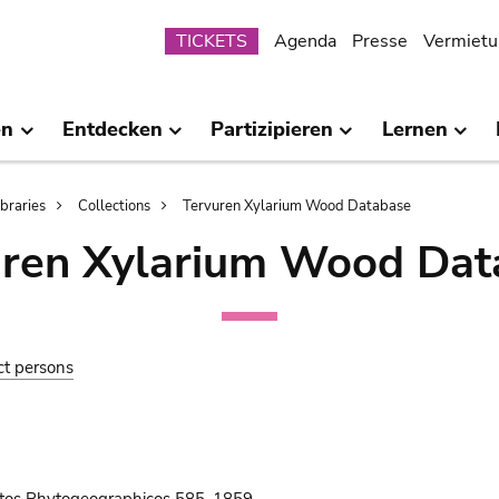
Submenu
TICKETS
Agenda
Presse
Vermietu
en
Entdecken
Partizipieren
Lernen
ibraries
Collections
Tervuren Xylarium Wood Database
uren Xylarium Wood Dat
ct persons