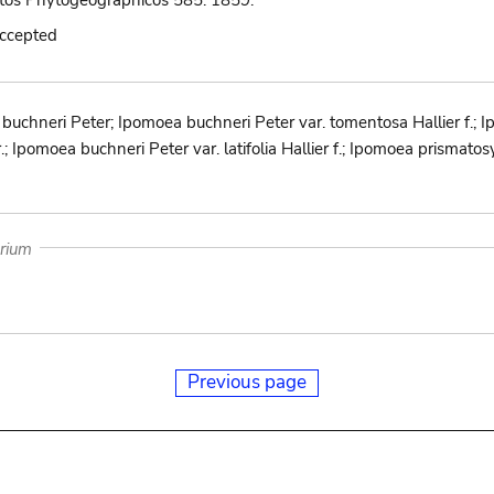
os Phytogeographicos 585. 1859.
accepted
hneri Peter; Ipomoea buchneri Peter var. tomentosa Hallier f.; Ip
Fr.; Ipomoea buchneri Peter var. latifolia Hallier f.; Ipomoea prismat
arium
Previous page