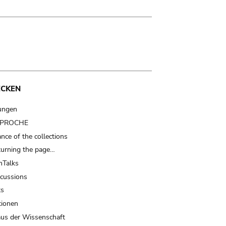
ECKEN
ungen
t PROCHE
nce of the collections
turning the page…
Talks
scussions
ts
tionen
us der Wissenschaft