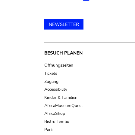
NEWSLETTER
Main
BESUCH PLANEN
navigation
Öffnungszeiten
Tickets
Zugang
Accessibility
Kinder & Familien
AfricaMuseumQuest
AfricaShop
Bistro Tembo
Park