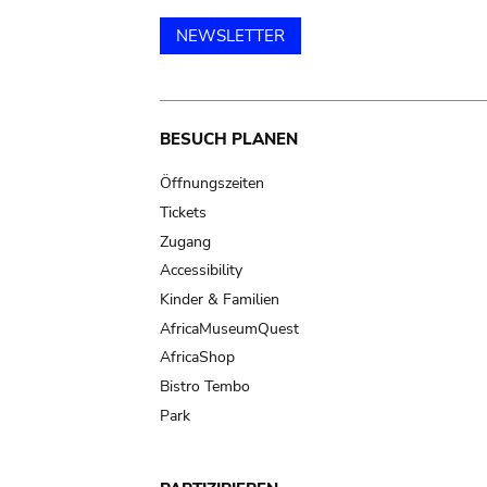
NEWSLETTER
Main
BESUCH PLANEN
navigation
Öffnungszeiten
Tickets
Zugang
Accessibility
Kinder & Familien
AfricaMuseumQuest
AfricaShop
Bistro Tembo
Park