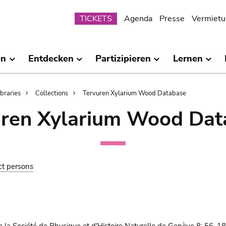
Submenu
TICKETS
Agenda
Presse
Vermietu
en
Entdecken
Partizipieren
Lernen
ibraries
Collections
Tervuren Xylarium Wood Database
uren Xylarium Wood Dat
ct persons