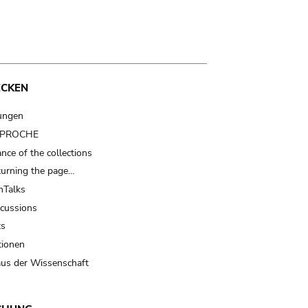
ECKEN
ungen
t PROCHE
nce of the collections
turning the page…
Talks
scussions
ts
tionen
us der Wissenschaft