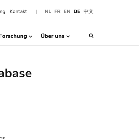
ng
Kontakt
NL
FR
EN
DE
中文
Forschung
Über uns
Search
abase