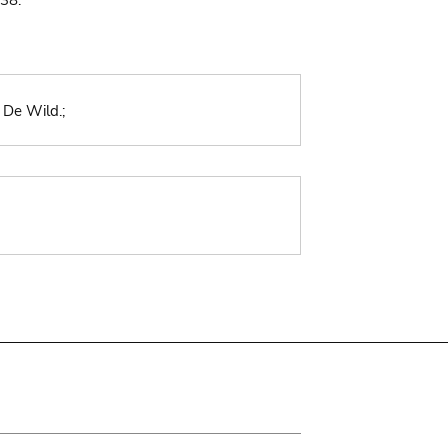
838.
 De Wild.;