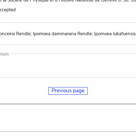
la Société de Physique et d'Histoire Naturelle de Genève 8: 56. 1
accepted
onceiroi Rendle; Ipomoea dammarana Rendle; Ipomoea lukafuensis
arium
Previous page