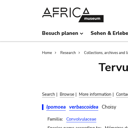
Skip
Skip
to
to
main
search
content
Besuch planen
Sehen & Erleb
Breadcrumb
Home
Research
Collections, archives and l
Terv
Search
|
Browse
|
More information
|
Conta
Ipomoea
verbascoidea
Choisy
Familia:
Convolvulaceae