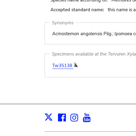
Species name according to:
Mémoires de 
Accepted standard name:
this name is 
Synonyms
Acmostemon angolensis Pilg.; Ipomoea c
Specimens available at the Tervuren Xyl
Tw35138
Facebook
Instagram
Youtube
Print
X