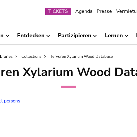
Submenu
TICKETS
Agenda
Presse
Vermietu
en
Entdecken
Partizipieren
Lernen
ibraries
Collections
Tervuren Xylarium Wood Database
uren Xylarium Wood Dat
ct persons