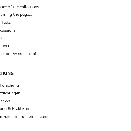
nce of the collections
turning the page…
Talks
scussions
ts
tionen
us der Wissenschaft
CHUNG
 Forschung
ntlichungen
 news
ung & Praktikum
izieren mit unseren Teams