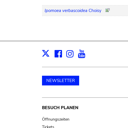
Ipomoea verbascoidea
Choisy
Facebook
Instagram
Youtube
Print
X
NEWSLETTER
Main
BESUCH PLANEN
navigation
Öffnungszeiten
Tickets