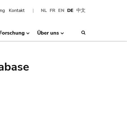
ng
Kontakt
NL
FR
EN
DE
中文
Forschung
Über uns
Search
abase