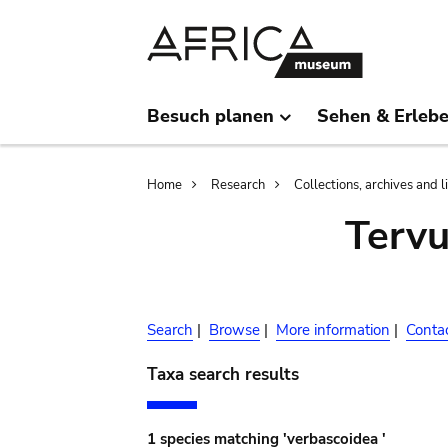
Skip
Skip
to
to
main
search
content
Besuch planen
Sehen & Erleb
Breadcrumb
Home
Research
Collections, archives and l
Terv
Search
|
Browse
|
More information
|
Conta
Taxa search results
1 species matching 'verbascoidea '