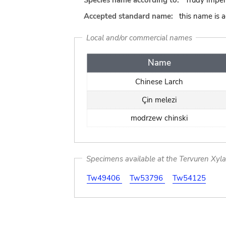
Species name according to:
Trudy Imper
Accepted standard name:
this name is 
Local and/or commercial names
Name
Chinese Larch
Çin melezi
modrzew chinski
Specimens available at the Tervuren Xyl
Tw49406
Tw53796
Tw54125