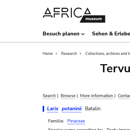
Skip
Skip
to
to
main
search
content
Besuch planen
Sehen & Erleb
Breadcrumb
Home
Research
Collections, archives and l
Terv
Search
|
Browse
|
More information
|
Conta
Larix
potaninii
Batalin
Familia:
Pinaceae