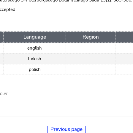
atorskago S.-Peterburgskago Botani?eskago Sada 13(2): 385-386.
accepted
Language
Region
english
turkish
polish
arium
Previous page