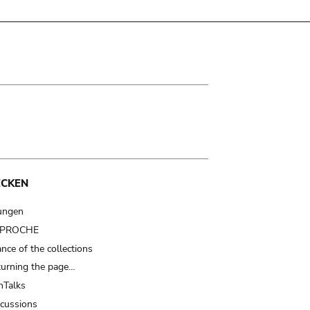
ECKEN
ungen
t PROCHE
nce of the collections
turning the page…
Talks
scussions