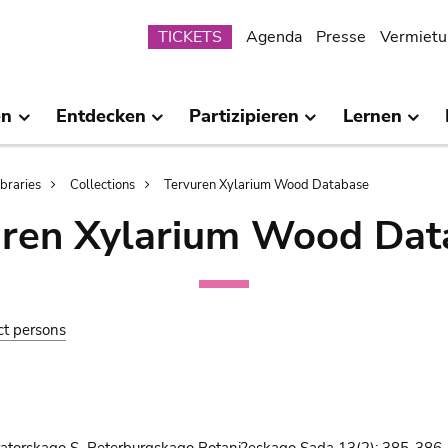
Submenu
TICKETS
Agenda
Presse
Vermietu
en
Entdecken
Partizipieren
Lernen
ibraries
Collections
Tervuren Xylarium Wood Database
uren Xylarium Wood Dat
ct persons