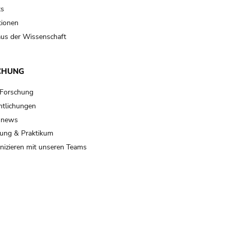
ts
tionen
us der Wissenschaft
CHUNG
 Forschung
ntlichungen
 news
ung & Praktikum
izieren mit unseren Teams