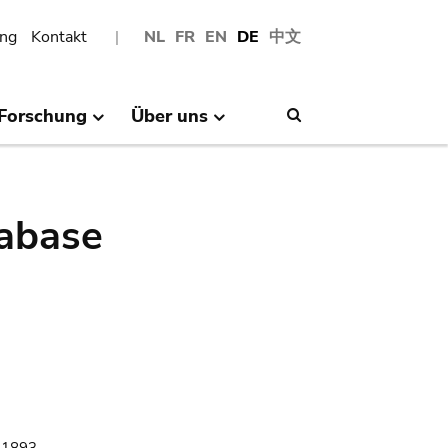
ng
Kontakt
NL
FR
EN
DE
中文
Forschung
Über uns
Search
abase