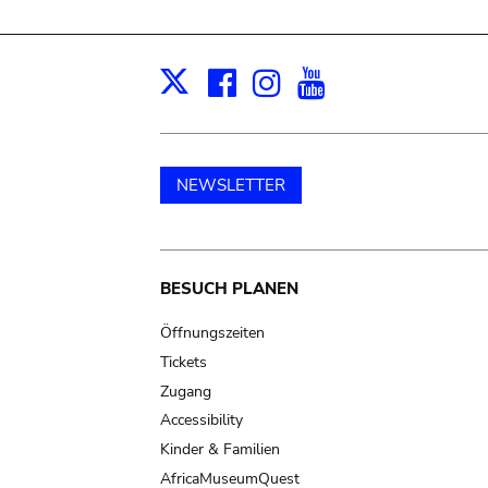
Facebook
Instagram
Youtube
Print
X
NEWSLETTER
Main
BESUCH PLANEN
navigation
Öffnungszeiten
Tickets
Zugang
Accessibility
Kinder & Familien
AfricaMuseumQuest