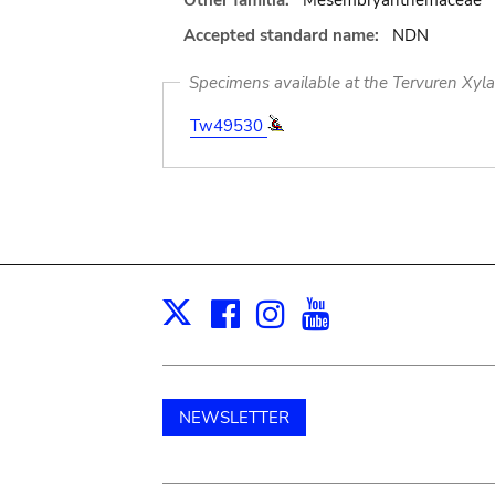
Other familia:
Mesembryanthemaceae
Accepted standard name:
NDN
Specimens available at the Tervuren Xyl
Tw49530
Facebook
Instagram
Youtube
Print
X
NEWSLETTER