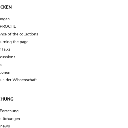
ECKEN
ungen
t PROCHE
nce of the collections
turning the page…
Talks
scussions
ts
tionen
us der Wissenschaft
CHUNG
 Forschung
ntlichungen
 news