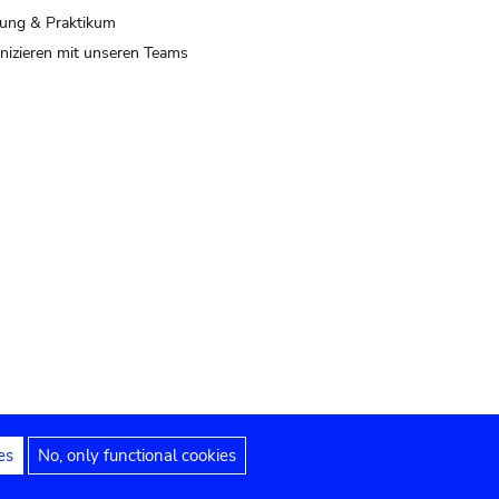
ung & Praktikum
izieren mit unseren Teams
es
No, only functional cookies
 Hinweise
Erklärung zur Barrierefreiheit