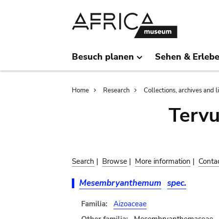
Skip
Skip
to
to
main
search
content
Besuch planen
Sehen & Erleb
Breadcrumb
Home
Research
Collections, archives and l
Terv
Search
|
Browse
|
More information
|
Conta
Mesembryanthemum
spec.
Familia:
Aizoaceae