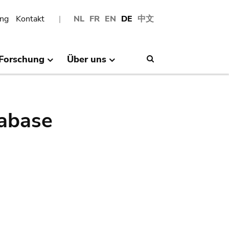
ng
Kontakt
NL
FR
EN
DE
中文
Forschung
Über uns
Search
abase