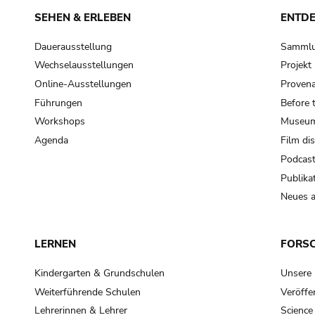
SEHEN & ERLEBEN
ENTD
Dauerausstellung
Samml
Wechselausstellungen
Projek
Online-Ausstellungen
Provena
Führungen
Before 
Workshops
Museum
Agenda
Film di
Podcas
Publika
Neues a
LERNEN
FORS
Kindergarten & Grundschulen
Unsere
Weiterführende Schulen
Veröffe
Lehrerinnen & Lehrer
Science