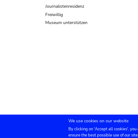
Journalistenresidenz
Freiwillig
Museum unterstützen
We use cookies on our website
By clicking on 'Accept all cookies', you
Submenu
TICKETS
Agenda
Presse
Vermietung
ensure the best possible use of our site