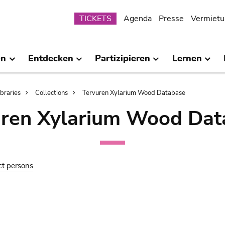
Submenu
TICKETS
Agenda
Presse
Vermietu
en
Entdecken
Partizipieren
Lernen
ibraries
Collections
Tervuren Xylarium Wood Database
uren Xylarium Wood Dat
ct persons