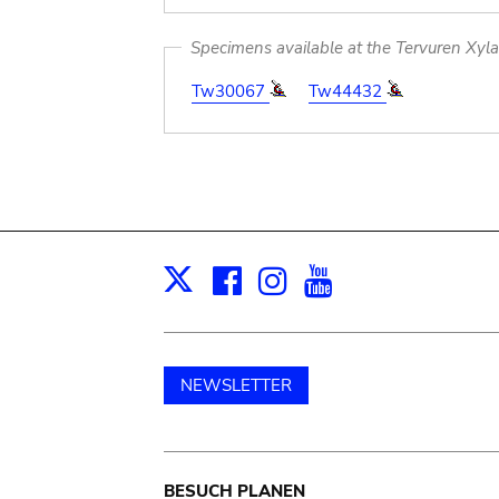
Specimens available at the Tervuren Xyl
Tw30067
Tw44432
Facebook
Instagram
Youtube
Print
X
NEWSLETTER
Main
BESUCH PLANEN