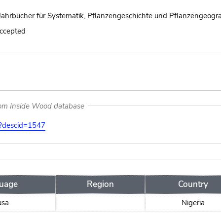
Jahrbücher für Systematik, Pflanzengeschichte und Pflanzengeogra
accepted
rom Inside Wood database
on?descid=1547
uage
Region
Country
usa
Nigeria