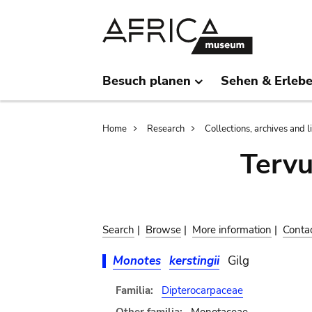
Skip
Skip
to
to
main
search
content
Besuch planen
Sehen & Erleb
Breadcrumb
Home
Research
Collections, archives and l
Terv
Search
|
Browse
|
More information
|
Conta
Monotes
kerstingii
Gilg
Familia:
Dipterocarpaceae