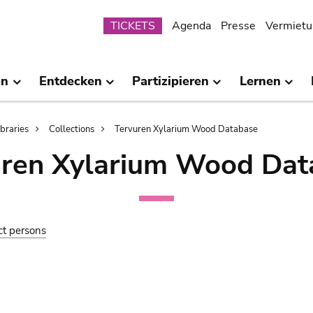
Submenu
TICKETS
Agenda
Presse
Vermietu
en
Entdecken
Partizipieren
Lernen
ibraries
Collections
Tervuren Xylarium Wood Database
uren Xylarium Wood Dat
ct persons