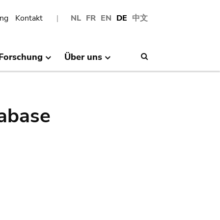
ng
Kontakt
NL
FR
EN
DE
中文
Forschung
Über uns
Search
abase