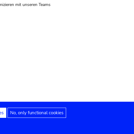
izieren mit unseren Teams
es
No, only functional cookies
 Hinweise
Erklärung zur Barrierefreiheit