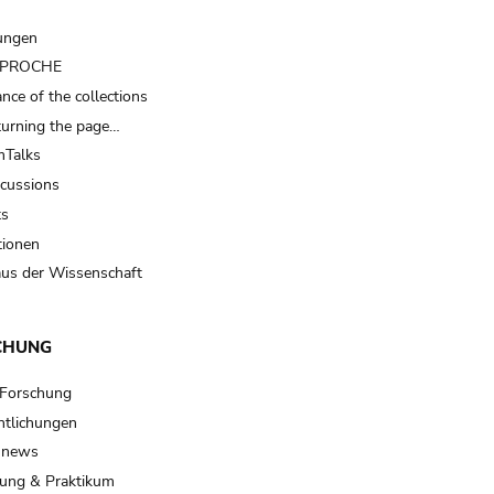
ungen
t PROCHE
nce of the collections
turning the page…
Talks
scussions
ts
tionen
us der Wissenschaft
CHUNG
 Forschung
ntlichungen
 news
ung & Praktikum