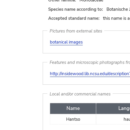
Other familia:
Monotaceae
Species name according to:
Botanische 
Accepted standard name:
this name is 
Pictures from external sites
botanical images
Features and microscopic photographs f
http://insidewood.lib.ncsu.edu/descripti
Local and/or commercial names
Name
Lang
Hantso
ha