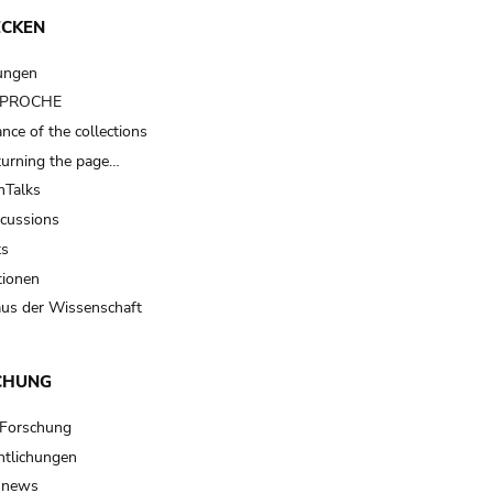
ECKEN
ungen
t PROCHE
nce of the collections
turning the page…
Talks
scussions
ts
tionen
us der Wissenschaft
CHUNG
 Forschung
ntlichungen
 news