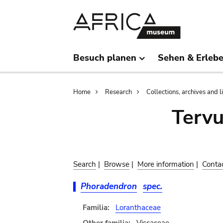
Skip
Skip
to
to
main
search
content
Besuch planen
Sehen & Erleb
Breadcrumb
Home
Research
Collections, archives and l
Terv
Search
|
Browse
|
More information
|
Conta
Phoradendron
spec.
Familia:
Loranthaceae