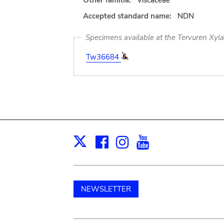
Other familia:
Viscaceae
Accepted standard name:
NDN
Specimens available at the Tervuren Xyl
Tw36684
Facebook
Instagram
Youtube
Print
X
NEWSLETTER