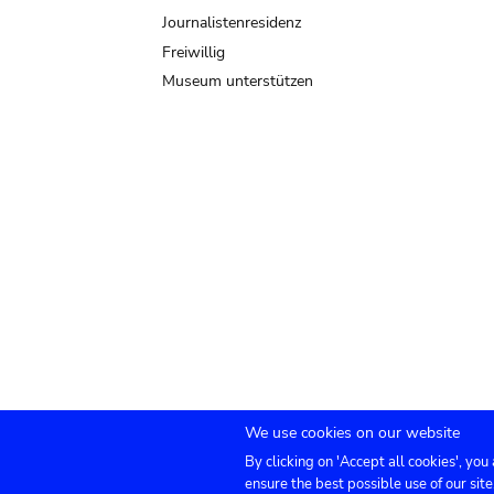
Journalistenresidenz
Freiwillig
Museum unterstützen
We use cookies on our website
By clicking on 'Accept all cookies', you
Submenu
TICKETS
Agenda
Presse
Vermietung
ensure the best possible use of our site