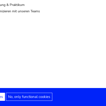
ung & Praktikum
izieren mit unseren Teams
es
No, only functional cookies
 Hinweise
Erklärung zur Barrierefreiheit