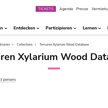
Submenu
TICKETS
Agenda
Presse
Vermietu
en
Entdecken
Partizipieren
Lernen
ibraries
Collections
Tervuren Xylarium Wood Database
uren Xylarium Wood Dat
ct persons