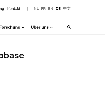
ng
Kontakt
NL
FR
EN
DE
中文
Forschung
Über uns
Search
abase