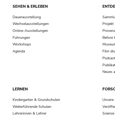
SEHEN & ERLEBEN
ENTD
Dauerausstellung
Samml
Wechselausstellungen
Projek
Online-Ausstellungen
Provena
Führungen
Before 
Workshops
Museum
Agenda
Film di
Podcas
Publika
Neues a
LERNEN
FORS
Kindergarten & Grundschulen
Unsere
Weiterführende Schulen
Veröffe
Lehrerinnen & Lehrer
Science