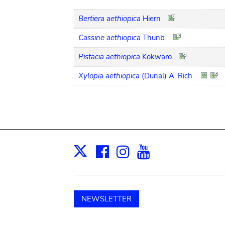
Bertiera aethiopica
Hiern
Cassine aethiopica
Thunb.
Pistacia aethiopica
Kokwaro
Xylopia aethiopica
(Dunal) A. Rich.
Facebook
Instagram
Youtube
Print
X
NEWSLETTER