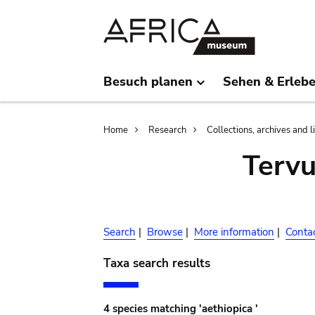
Skip
Skip
to
to
main
search
content
Besuch planen
Sehen & Erleb
Breadcrumb
Home
Research
Collections, archives and l
Terv
Search
|
Browse
|
More information
|
Conta
Taxa search results
4 species matching 'aethiopica '