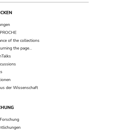
ECKEN
ungen
t PROCHE
nce of the collections
turning the page…
Talks
scussions
ts
tionen
us der Wissenschaft
CHUNG
 Forschung
ntlichungen