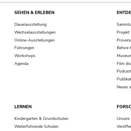
SEHEN & ERLEBEN
ENTD
Dauerausstellung
Samml
Wechselausstellungen
Projek
Online-Ausstellungen
Provena
Führungen
Before 
Workshops
Museum
Agenda
Film di
Podcas
Publika
Neues a
LERNEN
FORS
Kindergarten & Grundschulen
Unsere
Weiterführende Schulen
Veröffe