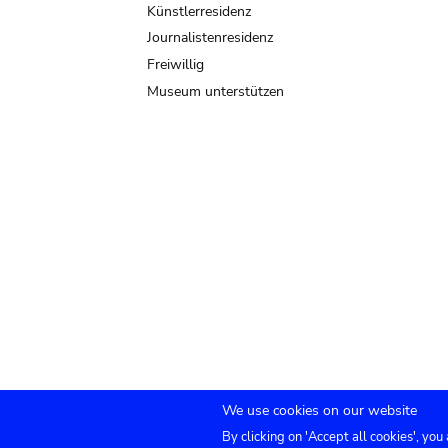
Künstlerresidenz
Journalistenresidenz
Freiwillig
Museum unterstützen
We use cookies on our website
By clicking on 'Accept all cookies', you
TICKETS
Agenda
Presse
Vermietung