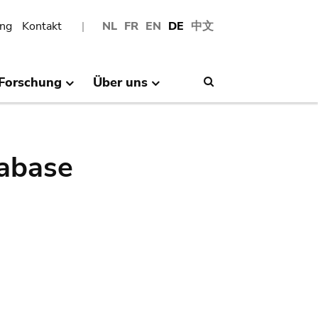
ng
Kontakt
NL
FR
EN
DE
中文
Forschung
Über uns
Search
abase