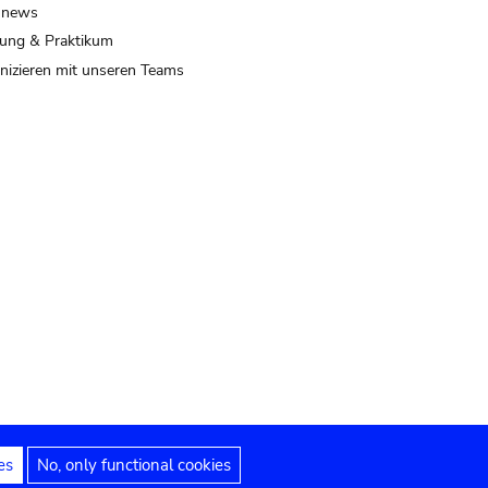
 news
ung & Praktikum
izieren mit unseren Teams
es
No, only functional cookies
 Hinweise
Erklärung zur Barrierefreiheit