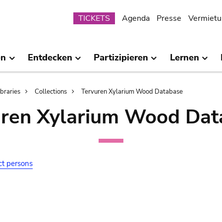
Submenu
TICKETS
Agenda
Presse
Vermietu
en
Entdecken
Partizipieren
Lernen
ibraries
Collections
Tervuren Xylarium Wood Database
uren Xylarium Wood Dat
ct persons