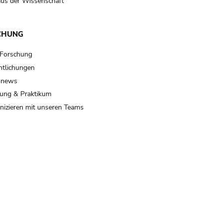
us der Wissenschaft
CHUNG
 Forschung
ntlichungen
 news
ung & Praktikum
izieren mit unseren Teams