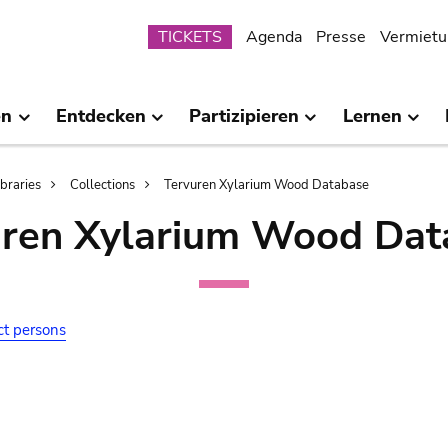
Submenu
TICKETS
Agenda
Presse
Vermietu
en
Entdecken
Partizipieren
Lernen
ibraries
Collections
Tervuren Xylarium Wood Database
uren Xylarium Wood Dat
ct persons