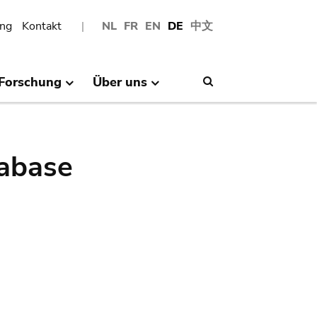
ng
Kontakt
NL
FR
EN
DE
中文
Forschung
Über uns
Search
abase