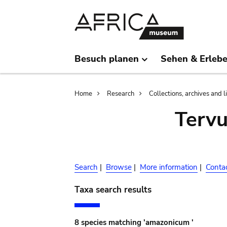
Skip
Skip
to
to
main
search
content
Besuch planen
Sehen & Erleb
Breadcrumb
Home
Research
Collections, archives and l
Terv
Search
|
Browse
|
More information
|
Conta
Taxa search results
8 species matching 'amazonicum '