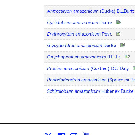
Antrocaryon amazonicum
(Ducke) B.L.Burtt
Cyclolobium amazonicum
Ducke
Erythroxylum amazonicum
Peyr.
Glycydendron amazonicum
Ducke
Onychopetalum amazonicum
R.E. Fr.
Protium amazonicum
(Cuatrec.) D.C. Daly
Rhabdodendron amazonicum
(Spruce ex B
Schizolobium amazonicum
Huber ex Ducke