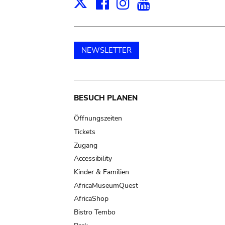
Facebook
Instagram
Youtube
Print
X
NEWSLETTER
Main
BESUCH PLANEN
navigation
Öffnungszeiten
Tickets
Zugang
Accessibility
Kinder & Familien
AfricaMuseumQuest
AfricaShop
Bistro Tembo