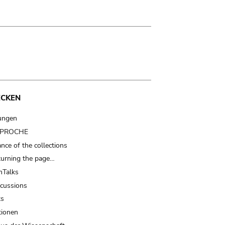
ECKEN
ungen
t PROCHE
nce of the collections
turning the page…
Talks
scussions
ts
tionen