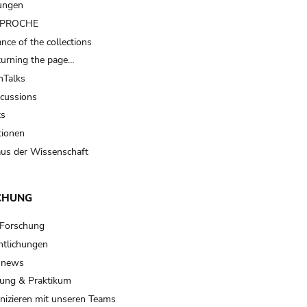
ungen
t PROCHE
nce of the collections
turning the page…
Talks
scussions
ts
tionen
us der Wissenschaft
CHUNG
 Forschung
ntlichungen
 news
ung & Praktikum
izieren mit unseren Teams