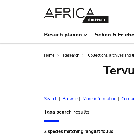
Skip
Skip
to
to
main
search
content
Besuch planen
Sehen & Erleb
Breadcrumb
Home
Research
Collections, archives and l
Terv
Search
|
Browse
|
More information
|
Conta
Taxa search results
2 species matching 'angustifolius '