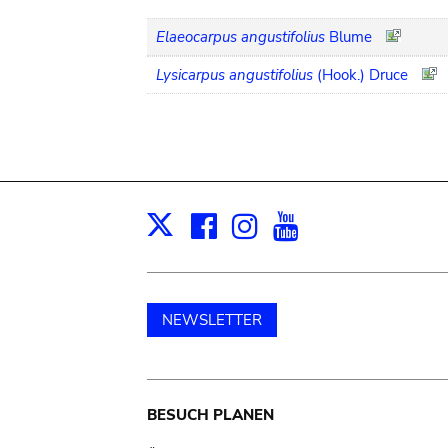
Elaeocarpus angustifolius
Blume
Lysicarpus angustifolius
(Hook.) Druce
Facebook
Instagram
Youtube
Print
X
NEWSLETTER
Main
BESUCH PLANEN