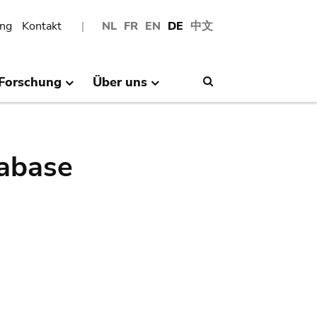
ng
Kontakt
NL
FR
EN
DE
中文
Forschung
Über uns
Search
abase