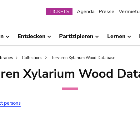
Submenu
TICKETS
Agenda
Presse
Vermietu
en
Entdecken
Partizipieren
Lernen
ibraries
Collections
Tervuren Xylarium Wood Database
uren Xylarium Wood Dat
ct persons