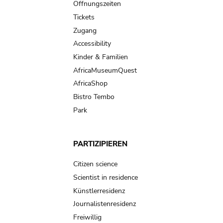
navigation
Öffnungszeiten
Tickets
Zugang
Accessibility
Kinder & Familien
AfricaMuseumQuest
AfricaShop
Bistro Tembo
Park
PARTIZIPIEREN
Citizen science
Scientist in residence
Künstlerresidenz
Journalistenresidenz
Freiwillig