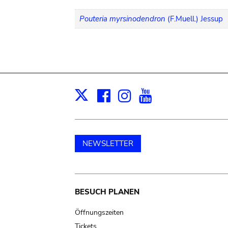
Pouteria myrsinodendron
(F.Muell.) Jessup
Facebook
Instagram
Youtube
Print
X
NEWSLETTER
Main
BESUCH PLANEN
navigation
Öffnungszeiten
Tickets