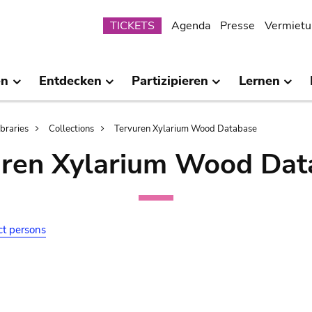
Submenu
TICKETS
Agenda
Presse
Vermietu
en
Entdecken
Partizipieren
Lernen
ibraries
Collections
Tervuren Xylarium Wood Database
uren Xylarium Wood Dat
ct persons