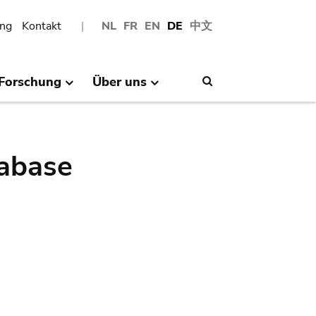
ng
Kontakt
NL
FR
EN
DE
中文
Forschung
Über uns
Search
abase