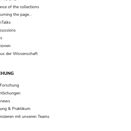
nce of the collections
turning the page…
Talks
scussions
ts
tionen
us der Wissenschaft
CHUNG
 Forschung
ntlichungen
 news
ung & Praktikum
izieren mit unseren Teams