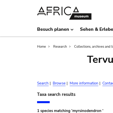
Skip
Skip
to
to
main
search
content
Besuch planen
Sehen & Erleb
Breadcrumb
Home
Research
Collections, archives and l
Terv
Search
|
Browse
|
More information
|
Conta
Taxa search results
1 species matching 'myrsinodendron '