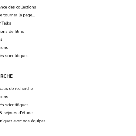
nce des collections
e tourner la page…
Talks
ions de films
ts
tions
és scientifiques
ERCHE
vaux de recherche
tions
és scientifiques
& séjours d'étude
iquez avec nos équipes