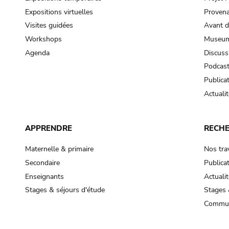
Expositions virtuelles
Provena
Visites guidées
Avant d
Workshops
Museum
Agenda
Discuss
Podcas
Publica
Actualit
APPRENDRE
RECH
Maternelle & primaire
Nos tra
Secondaire
Publica
Enseignants
Actualit
Stages & séjours d'étude
Stages 
Commun