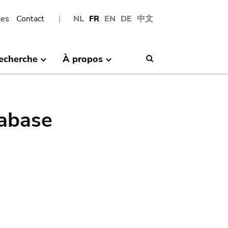
les
Contact
NL
FR
EN
DE
中文
echerche
À propos
Search
abase