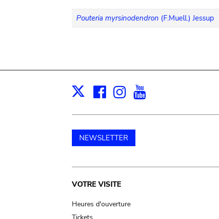
Pouteria myrsinodendron
(F.Muell.) Jessup
Facebook
Instagram
Youtube
Print
X
NEWSLETTER
Main
VOTRE VISITE
navigation
Heures d'ouverture
Tickets