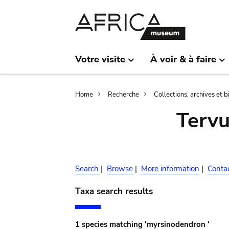
Skip
Skip
to
to
main
search
content
Votre visite
À voir & à faire
Breadcrumb
Home
Recherche
Collections, archives et 
Terv
Search
|
Browse
|
More information
|
Conta
Taxa search results
1 species matching 'myrsinodendron '