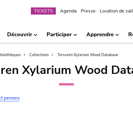
Submenu
TICKETS
Agenda
Presse
Location de sal
Découvrir
Participer
Apprendre
R
bibliothèques
Collections
Tervuren Xylarium Wood Database
uren Xylarium Wood Dat
ct persons