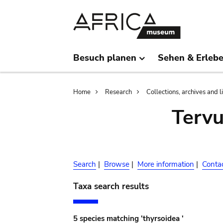
Skip
Skip
to
to
main
search
content
Besuch planen
Sehen & Erleb
Breadcrumb
Home
Research
Collections, archives and l
Terv
Search
|
Browse
|
More information
|
Conta
Taxa search results
5 species matching 'thyrsoidea '