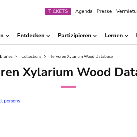
Submenu
TICKETS
Agenda
Presse
Vermietu
en
Entdecken
Partizipieren
Lernen
ibraries
Collections
Tervuren Xylarium Wood Database
uren Xylarium Wood Dat
ct persons