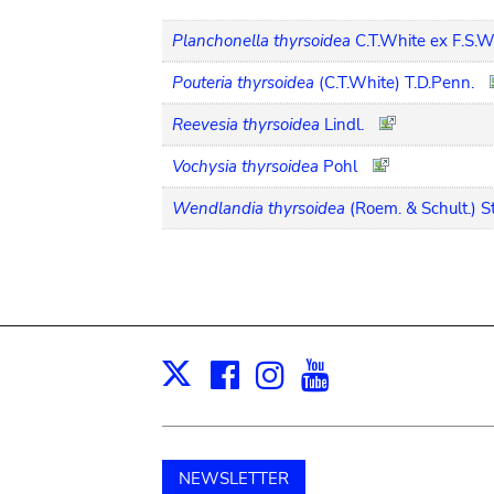
Planchonella thyrsoidea
C.T.White ex F.S.W
Pouteria thyrsoidea
(C.T.White) T.D.Penn.
Reevesia thyrsoidea
Lindl.
Vochysia thyrsoidea
Pohl
Wendlandia thyrsoidea
(Roem. & Schult.) S
Facebook
Instagram
Youtube
Print
X
NEWSLETTER