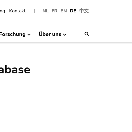
ng
Kontakt
NL
FR
EN
DE
中文
Forschung
Über uns
Search
abase