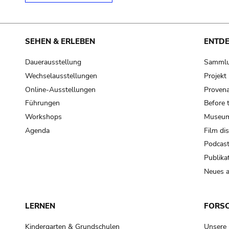
SEHEN & ERLEBEN
ENTD
Dauerausstellung
Samml
Wechselausstellungen
Projek
Online-Ausstellungen
Provena
Führungen
Before 
Workshops
Museum
Agenda
Film di
Podcas
Publika
Neues a
LERNEN
FORS
Kindergarten & Grundschulen
Unsere