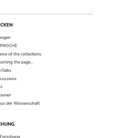
ECKEN
ungen
t PROCHE
nce of the collections
turning the page…
Talks
scussions
ts
tionen
us der Wissenschaft
CHUNG
 Forschung