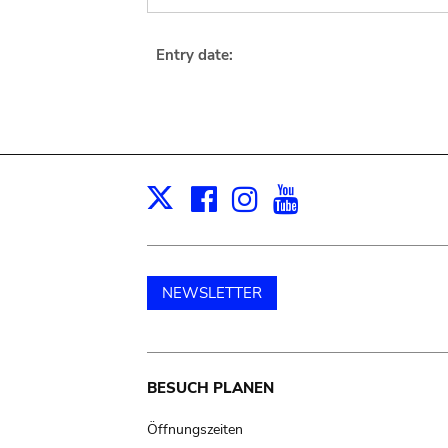
Entry date:
Facebook
Instagram
Youtube
Print
X
NEWSLETTER
Main
BESUCH PLANEN
navigation
Öffnungszeiten