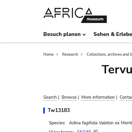
Skip
Skip
to
to
main
search
content
Besuch planen
Sehen & Erleb
Breadcrumb
Home
Research
Collections, archives and l
Terv
Search
|
Browse
|
More information
|
Conta
Tw13183
Species:
Adina fagifolia
Valeton ex Merrill