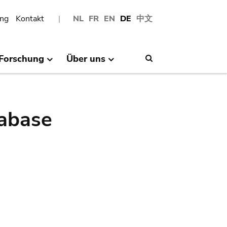
ng
Kontakt
NL
FR
EN
DE
中文
Forschung
Über uns
Search
abase