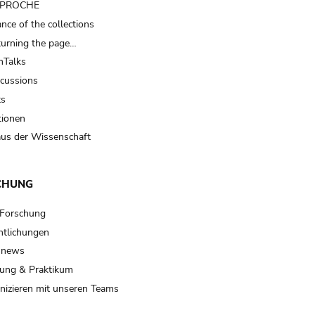
t PROCHE
nce of the collections
turning the page…
Talks
scussions
ts
tionen
us der Wissenschaft
CHUNG
 Forschung
ntlichungen
 news
ung & Praktikum
izieren mit unseren Teams