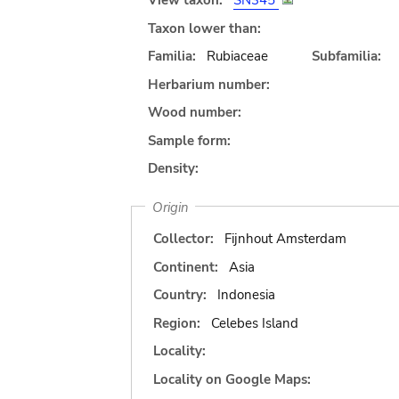
View taxon:
SN345
Taxon lower than:
Familia:
Rubiaceae
Subfamilia:
Herbarium number:
Wood number:
Sample form:
Density:
Origin
Collector:
Fijnhout Amsterdam
Continent:
Asia
Country:
Indonesia
Region:
Celebes Island
Locality:
Locality on Google Maps: