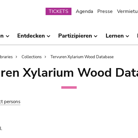
Submenu
TICKETS
Agenda
Presse
Vermietu
en
Entdecken
Partizipieren
Lernen
ibraries
Collections
Tervuren Xylarium Wood Database
uren Xylarium Wood Dat
ct persons
.