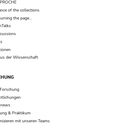
t PROCHE
nce of the collections
turning the page…
Talks
scussions
ts
tionen
us der Wissenschaft
CHUNG
 Forschung
ntlichungen
 news
ung & Praktikum
izieren mit unseren Teams