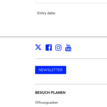
Entry date:
Facebook
Instagram
Youtube
Print
X
NEWSLETTER
Main
BESUCH PLANEN
navigation
Öffnungszeiten