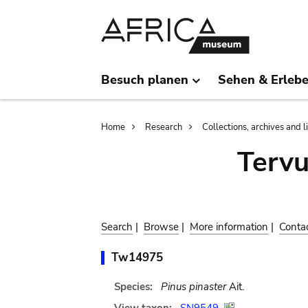
Skip
Skip
to
to
main
search
content
Besuch planen
Sehen & Erleb
Breadcrumb
Home
Research
Collections, archives and l
Terv
Search
|
Browse
|
More information
|
Conta
Tw14975
Species:
Pinus pinaster
Ait.