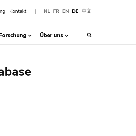
ng
Kontakt
NL
FR
EN
DE
中文
Forschung
Über uns
Search
abase