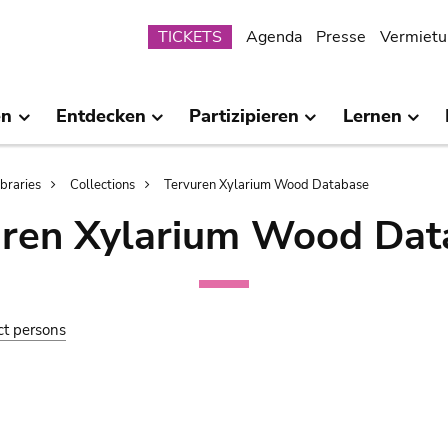
Submenu
TICKETS
Agenda
Presse
Vermietu
en
Entdecken
Partizipieren
Lernen
ibraries
Collections
Tervuren Xylarium Wood Database
uren Xylarium Wood Dat
ct persons