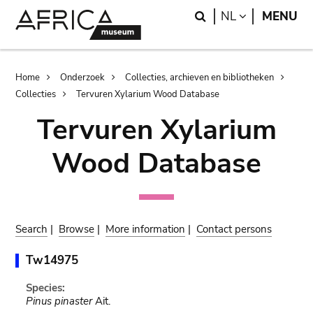
Skip
Skip
Search
LANGUAGE
NL
MENU
to
to
main
search
content
Breadcrumb
Home
Onderzoek
Collecties, archieven en bibliotheken
Collecties
Tervuren Xylarium Wood Database
Tervuren Xylarium
Wood Database
Search
|
Browse
|
More information
|
Contact persons
Tw14975
Species:
Pinus pinaster
Ait.