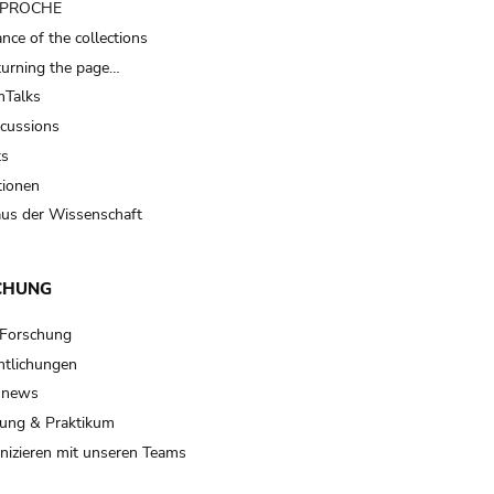
t PROCHE
nce of the collections
turning the page…
Talks
scussions
ts
tionen
us der Wissenschaft
CHUNG
 Forschung
ntlichungen
 news
ung & Praktikum
izieren mit unseren Teams