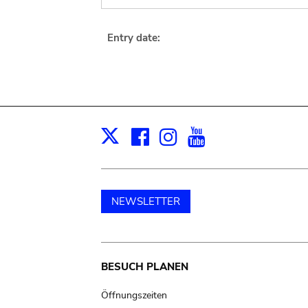
Entry date:
Facebook
Instagram
Youtube
Print
X
NEWSLETTER
Main
BESUCH PLANEN
navigation
Öffnungszeiten