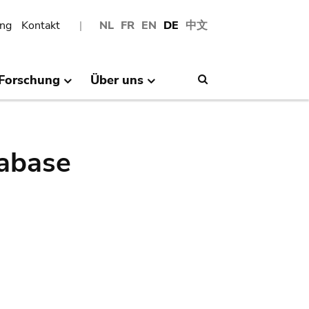
ng
Kontakt
NL
FR
EN
DE
中文
Forschung
Über uns
Search
abase