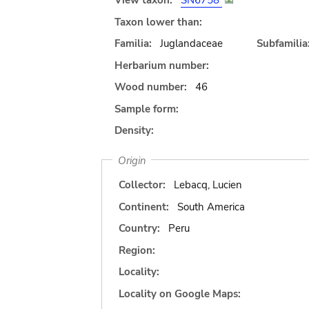
View taxon:
SN6758
Taxon lower than:
Familia:
Juglandaceae
Subfamilia
Herbarium number:
Wood number:
46
Sample form:
Density:
Origin
Collector:
Lebacq, Lucien
Continent:
South America
Country:
Peru
Region:
Locality:
Locality on Google Maps: