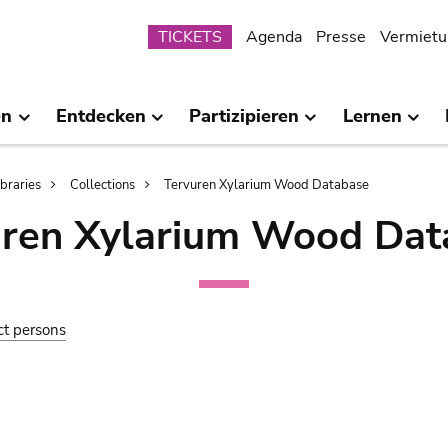
Submenu
TICKETS
Agenda
Presse
Vermietu
en
Entdecken
Partizipieren
Lernen
ibraries
Collections
Tervuren Xylarium Wood Database
uren Xylarium Wood Dat
ct persons