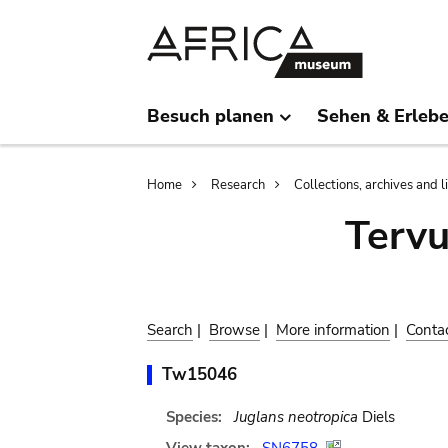
Skip
Skip
to
to
main
search
content
Besuch planen
Sehen & Erleb
Breadcrumb
Home
Research
Collections, archives and l
Terv
Search
|
Browse
|
More information
|
Conta
Tw15046
Species:
Juglans neotropica
Diels