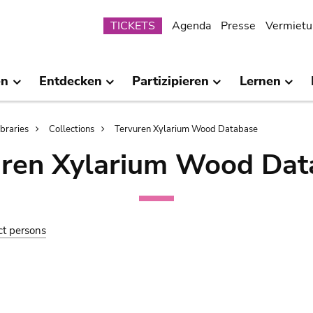
Submenu
TICKETS
Agenda
Presse
Vermietu
en
Entdecken
Partizipieren
Lernen
ibraries
Collections
Tervuren Xylarium Wood Database
uren Xylarium Wood Dat
ct persons