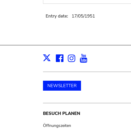
Entry date:
17/05/1951
Facebook
Instagram
Youtube
Print
X
NEWSLETTER
Main
BESUCH PLANEN
navigation
Öffnungszeiten