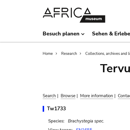
Skip
Skip
to
to
main
search
content
Besuch planen
Sehen & Erleb
Breadcrumb
Home
Research
Collections, archives and l
Terv
Search
|
Browse
|
More information
|
Conta
Tw1733
Species:
Brachystegia spec.