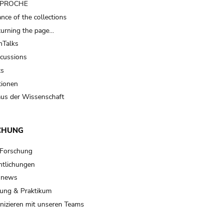
t PROCHE
nce of the collections
turning the page…
Talks
scussions
ts
tionen
us der Wissenschaft
CHUNG
 Forschung
ntlichungen
 news
ung & Praktikum
izieren mit unseren Teams