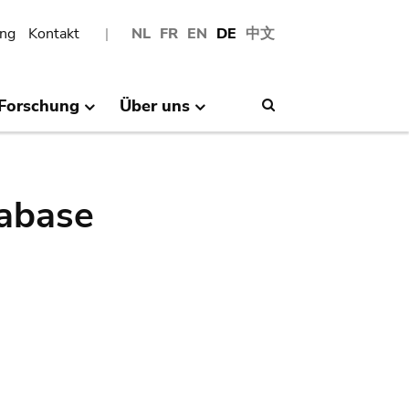
ng
Kontakt
NL
FR
EN
DE
中文
Forschung
Über uns
Search
abase