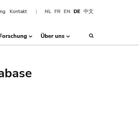
ng
Kontakt
NL
FR
EN
DE
中文
Forschung
Über uns
Search
abase