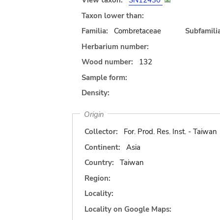
View taxon:
SN12430
Taxon lower than:
Familia:
Combretaceae
Subfamilia
Herbarium number:
Wood number:
132
Sample form:
Density:
Origin
Collector:
For. Prod. Res. Inst. - Taiwan
Continent:
Asia
Country:
Taiwan
Region:
Locality:
Locality on Google Maps: