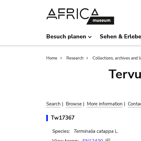
Skip
Skip
to
to
main
search
content
Besuch planen
Sehen & Erleb
Breadcrumb
Home
Research
Collections, archives and l
Terv
Search
|
Browse
|
More information
|
Conta
Tw17367
Species:
Terminalia catappa
L.