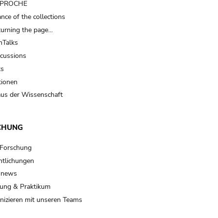
t PROCHE
nce of the collections
turning the page…
Talks
scussions
ts
tionen
us der Wissenschaft
CHUNG
 Forschung
ntlichungen
 news
ung & Praktikum
izieren mit unseren Teams