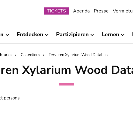
Submenu
TICKETS
Agenda
Presse
Vermietu
en
Entdecken
Partizipieren
Lernen
ibraries
Collections
Tervuren Xylarium Wood Database
uren Xylarium Wood Dat
ct persons