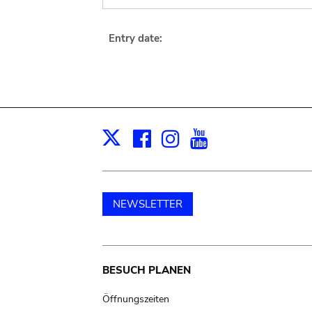
Entry date:
Facebook
Instagram
Youtube
Print
X
NEWSLETTER
Main
BESUCH PLANEN
navigation
Öffnungszeiten