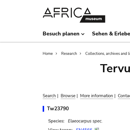
Skip
Skip
to
to
main
search
content
Besuch planen
Sehen & Erleb
Breadcrumb
Home
Research
Collections, archives and l
Terv
Search
|
Browse
|
More information
|
Conta
Tw23790
Species:
Elaeocarpus spec.