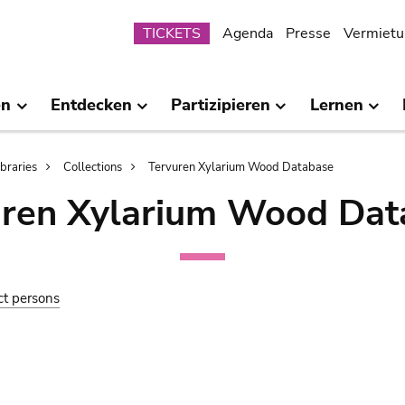
Submenu
TICKETS
Agenda
Presse
Vermietu
en
Entdecken
Partizipieren
Lernen
ibraries
Collections
Tervuren Xylarium Wood Database
uren Xylarium Wood Dat
ct persons