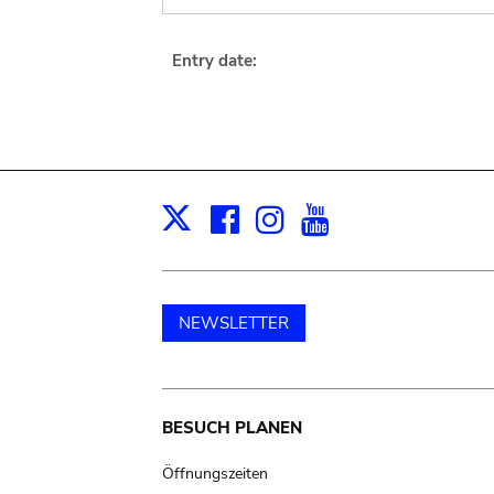
Entry date:
Facebook
Instagram
Youtube
Print
X
NEWSLETTER
Main
BESUCH PLANEN
navigation
Öffnungszeiten