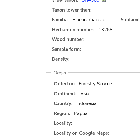
View taxon:
SN4566
Taxon lower than:
Familia:
Elaeocarpaceae
Subfamil
Herbarium number:
13268
Wood number:
Sample form:
Density:
Origin
Collector:
Forestry Service
Continent:
Asia
Country:
Indonesia
Region:
Papua
Locality:
Locality on Google Maps: