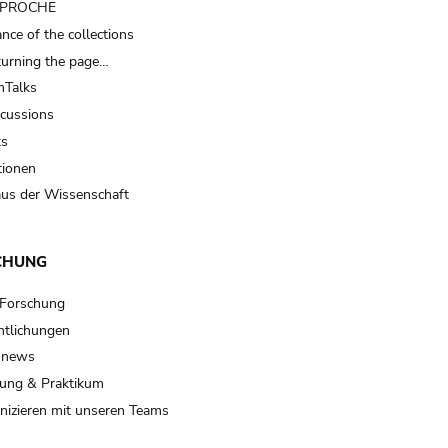
t PROCHE
nce of the collections
turning the page…
Talks
scussions
ts
tionen
us der Wissenschaft
CHUNG
 Forschung
ntlichungen
 news
ung & Praktikum
izieren mit unseren Teams