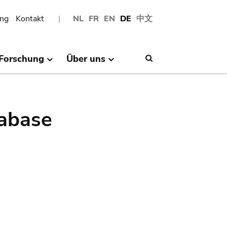
ng
Kontakt
NL
FR
EN
DE
中文
Forschung
Über uns
Search
abase