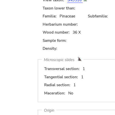
View taxon:
SN9516
Taxon lower than:
Familia:
Pinaceae
Subfamilia:
Herbarium number:
Wood number:
36 X
Sample form:
Density:
Microscopic slides
Transversal section:
1
Tangential section:
1
Radial section:
1
Maceration:
No
Origin