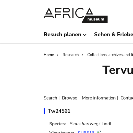
Skip
Skip
to
to
main
search
content
Besuch planen
Sehen & Erleb
Breadcrumb
Home
Research
Collections, archives and l
Terv
Search
|
Browse
|
More information
|
Conta
Tw24561
Species:
Pinus hartwegii
Lindl.