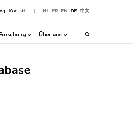
ng
Kontakt
NL
FR
EN
DE
中文
Forschung
Über uns
Search
abase