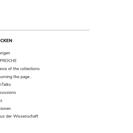
ECKEN
ungen
t PROCHE
nce of the collections
turning the page…
Talks
scussions
ts
tionen
us der Wissenschaft