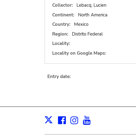
Collector:
Lebacq, Lucien
Continent:
North America
Country:
Mexico
Region:
Distrito Federal
Locality:
Locality on Google Maps:
Entry date:
Facebook
Instagram
Youtube
Print
X