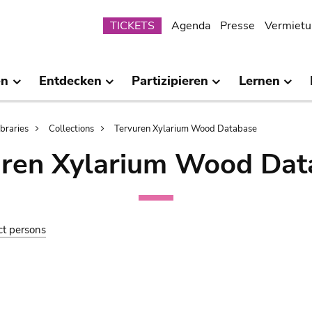
Submenu
TICKETS
Agenda
Presse
Vermietu
en
Entdecken
Partizipieren
Lernen
ibraries
Collections
Tervuren Xylarium Wood Database
uren Xylarium Wood Dat
ct persons