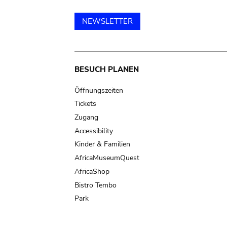
NEWSLETTER
Main
BESUCH PLANEN
navigation
Öffnungszeiten
Tickets
Zugang
Accessibility
Kinder & Familien
AfricaMuseumQuest
AfricaShop
Bistro Tembo
Park