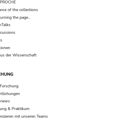
t PROCHE
nce of the collections
turning the page…
Talks
scussions
ts
tionen
us der Wissenschaft
CHUNG
 Forschung
ntlichungen
 news
ung & Praktikum
izieren mit unseren Teams