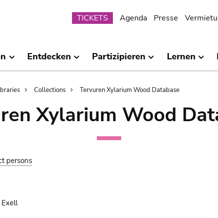
Submenu
TICKETS
Agenda
Presse
Vermietu
en
Entdecken
Partizipieren
Lernen
ibraries
Collections
Tervuren Xylarium Wood Database
uren Xylarium Wood Dat
ct persons
 Exell