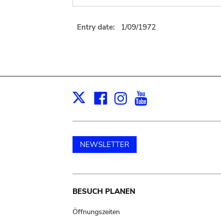
Entry date:
1/09/1972
Facebook
Instagram
Youtube
Print
X
NEWSLETTER
Main
BESUCH PLANEN
navigation
Öffnungszeiten