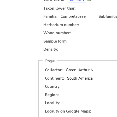
View taxon:
SN12416
Taxon lower than:
Familia:
Combretaceae
Subfamilia
Herbarium number:
Wood number:
Sample form:
Density:
Origin
Collector:
Green, Arthur N.
Continent:
South America
Country:
Region:
Locality:
Locality on Google Maps: