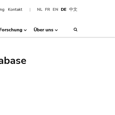
ng
Kontakt
NL
FR
EN
DE
中文
Forschung
Über uns
Search
abase