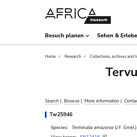
Skip
Skip
to
to
main
search
content
Besuch planen
Sehen & Erleb
Breadcrumb
Home
Research
Collections, archives and l
Terv
Search
|
Browse
|
More information
|
Conta
Tw25946
Species:
Terminalia amazonia
(J.F. Gmel.)