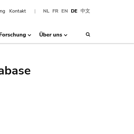
ng
Kontakt
NL
FR
EN
DE
中文
Forschung
Über uns
Search
abase