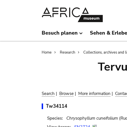
Skip
Skip
to
to
main
search
content
Besuch planen
Sehen & Erleb
Breadcrumb
Home
Research
Collections, archives and l
Terv
Search
|
Browse
|
More information
|
Conta
Tw34114
Species:
Chrysophyllum cuneifolium
(Rud