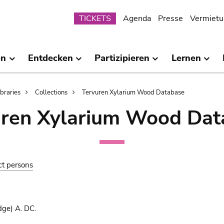
Submenu
TICKETS
Agenda
Presse
Vermietu
en
Entdecken
Partizipieren
Lernen
ibraries
Collections
Tervuren Xylarium Wood Database
uren Xylarium Wood Dat
ct persons
ge) A. DC.