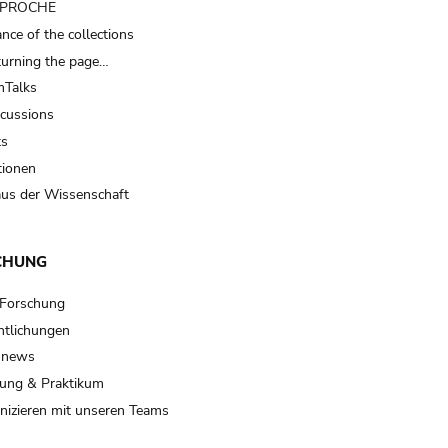
t PROCHE
nce of the collections
turning the page…
Talks
scussions
ts
tionen
us der Wissenschaft
CHUNG
 Forschung
ntlichungen
 news
ung & Praktikum
izieren mit unseren Teams