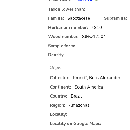
View taxon:
SN2724
Taxon lower than:
Familia:
Sapotaceae
Subfamilia:
Herbarium number:
4810
Wood number:
SJRw12204
Sample form:
Density:
Origin
Collector:
Krukoff, Boris Alexander
Continent:
South America
Country:
Brazil
Region:
Amazonas
Locality:
Locality on Google Maps: