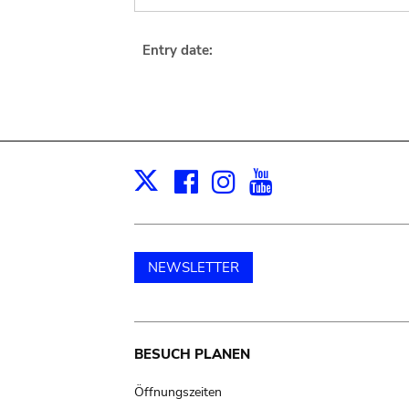
Entry date:
Facebook
Instagram
Youtube
Print
X
NEWSLETTER
Main
BESUCH PLANEN
navigation
Öffnungszeiten