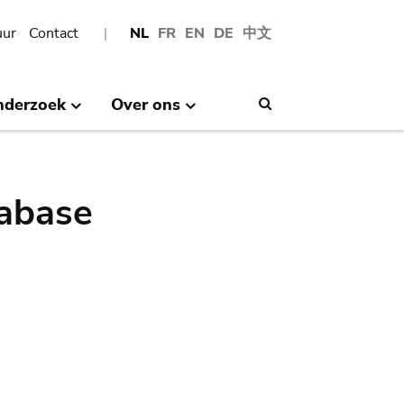
uur
Contact
NL
FR
EN
DE
中文
nderzoek
Over ons
Search
abase