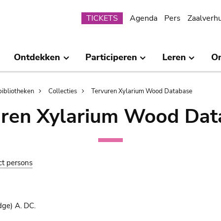
Submenu
TICKETS
Agenda
Pers
Zaalverh
Ontdekken
Participeren
Leren
O
bibliotheken
Collecties
Tervuren Xylarium Wood Database
uren Xylarium Wood Dat
ct persons
ge) A. DC.