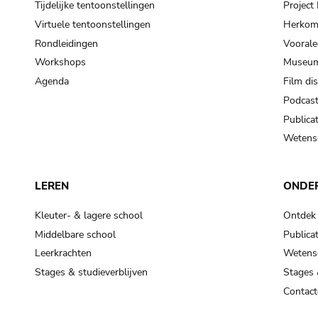
Tijdelijke tentoonstellingen
Projec
Virtuele tentoonstellingen
Herkoms
Rondleidingen
Voorale
Workshops
Museum
Agenda
Film di
Podcas
Publicat
Wetensc
LEREN
ONDE
Kleuter- & lagere school
Ontdek
Middelbare school
Publicat
Leerkrachten
Wetensc
Stages & studieverblijven
Stages 
Contact