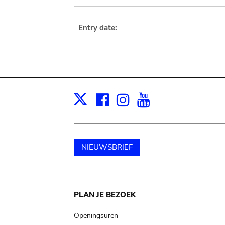
Entry date:
Facebook
Instagram
Youtube
Print
X
NIEUWSBRIEF
Main
PLAN JE BEZOEK
navigation
Openingsuren