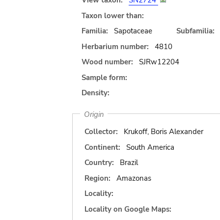
View taxon:
SN2724
Taxon lower than:
Familia:
Sapotaceae
Subfamilia:
Herbarium number:
4810
Wood number:
SJRw12204
Sample form:
Density:
Origin
Collector:
Krukoff, Boris Alexander
Continent:
South America
Country:
Brazil
Region:
Amazonas
Locality:
Locality on Google Maps: