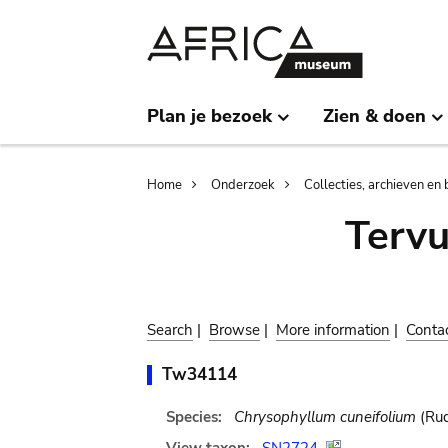
Skip
Skip
to
to
main
search
content
Plan je bezoek
Zien & doen
Breadcrumb
Home
Onderzoek
Collecties, archieven en 
Terv
Search
|
Browse
|
More information
|
Conta
Tw34114
Species:
Chrysophyllum cuneifolium
(Rud