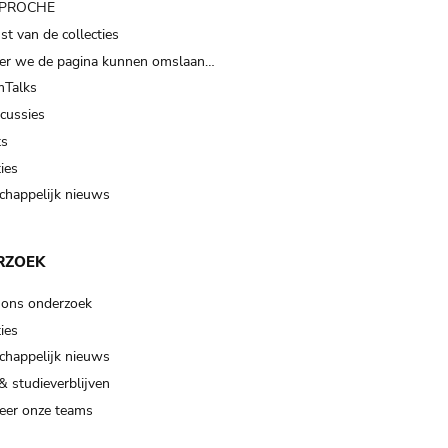
t PROCHE
t van de collecties
er we de pagina kunnen omslaan…
Talks
scussies
ts
ies
happelijk nieuws
RZOEK
 ons onderzoek
ies
happelijk nieuws
& studieverblijven
eer onze teams